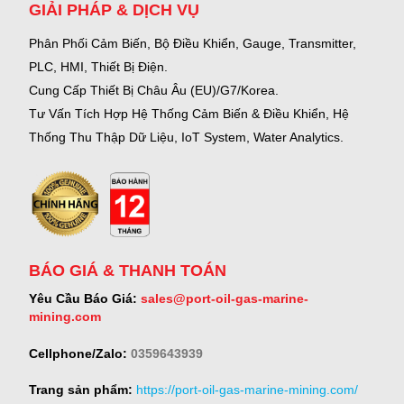
GIẢI PHÁP & DỊCH VỤ
Phân Phối Cảm Biến, Bộ Điều Khiển, Gauge,
Transmitter,
PLC, HMI, Thiết Bị Điện.
Cung Cấp Thiết Bị Châu Âu (EU)/G7/Korea.
Tư Vấn Tích Hợp Hệ Thống Cảm Biến & Điều Khiển, Hệ
Thống Thu Thập Dữ Liệu, IoT System, Water Analytics.
BÁO GIÁ & THANH TOÁN
Yêu Cầu Báo Giá:
sales@port-oil-gas-marine-
mining.com
Cellphone/Zalo:
0359643939
Trang sản phẩm:
https://port-oil-gas-marine-mining.com/