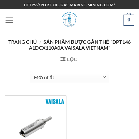
Bỏ
HTTPS://PORT-OIL-GAS-MARINE-MINING.COM/
qua
nội
0
dung
TRANG CHỦ
/
SẢN PHẨM ĐƯỢC GẮN THẺ “DPT146
A1DCX110A0A VAISALA VIETNAM”
LỌC