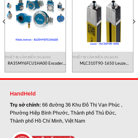
THIẾT BỊ CẢM BIẾN OIL&GAS
THIẾT BỊ CẢM BIẾN OIL&GAS
RA35MY6FCU1HA00 Encoder
MLC310T90-1650 Leuze
Nidec Avtron
Vietnam
HandHeld
Trụ sở chính:
66 đường 36 Khu Đô Thị Vạn Phúc ,
Phường Hiệp Bình Phước, Thành phố Thủ Đức,
Thành phố Hồ Chí Minh, Việt Nam