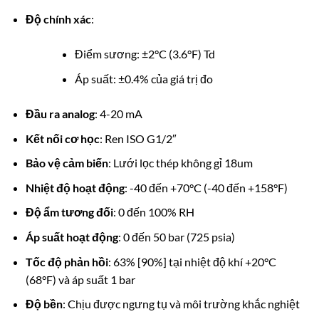
Độ chính xác
:
Điểm sương: ±2°C (3.6°F) Td
Áp suất: ±0.4% của giá trị đo
Đầu ra analog
: 4-20 mA
Kết nối cơ học
: Ren ISO G1/2″
Bảo vệ cảm biến
: Lưới lọc thép không gỉ 18um
Nhiệt độ hoạt động
: -40 đến +70°C (-40 đến +158°F)
Độ ẩm tương đối
: 0 đến 100% RH
Áp suất hoạt động
: 0 đến 50 bar (725 psia)
Tốc độ phản hồi
: 63% [90%] tại nhiệt độ khí +20°C
(68°F) và áp suất 1 bar
Độ bền
: Chịu được ngưng tụ và môi trường khắc nghiệt