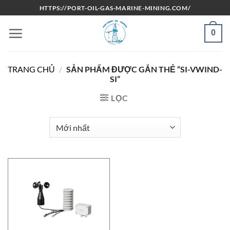
Bỏ
HTTPS://PORT-OIL-GAS-MARINE-MINING.COM/
qua
nội
0
dung
TRANG CHỦ
/
SẢN PHẨM ĐƯỢC GẮN THẺ “SI-VWIND-
SI”
LỌC