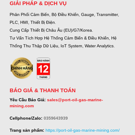
GIẢI PHÁP & DỊCH VỤ
Phân Phối Cảm Biến, Bộ Điều Khiển, Gauge,
Transmitter,
PLC, HMI, Thiết Bị Điện.
Cung Cấp Thiết Bị Châu Âu (EU)/G7/Korea.
Tư Vấn Tích Hợp Hệ Thống Cảm Biến & Điều Khiển, Hệ
Thống Thu Thập Dữ Liệu, IoT System, Water Analytics.
BÁO GIÁ & THANH TOÁN
Yêu Cầu Báo Giá:
sales@port-oil-gas-marine-
mining.com
Cellphone/Zalo:
0359643939
Trang sản phẩm:
https://port-oil-gas-marine-mining.com/