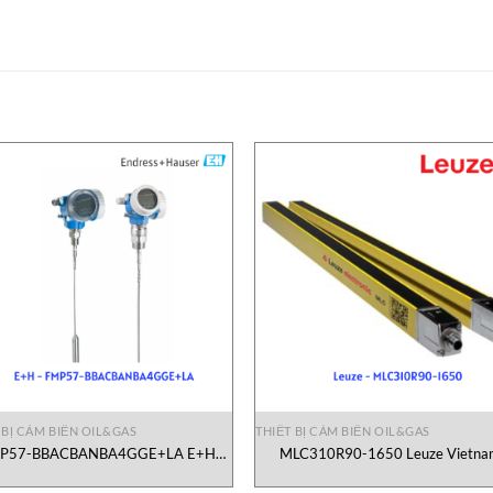
 BỊ CẢM BIẾN OIL&GAS
THIẾT BỊ CẢM BIẾN OIL&GAS
P57-BBACBANBA4GGE+LA E+H
MLC310R90-1650 Leuze Vietna
Vietnam