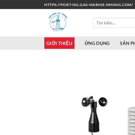
Bỏ
HTTPS://PORT-OIL-GAS-MARINE-MINING.COM/
qua
nội
Tìm
dung
kiếm:
GIỚI THIỆU
ỨNG DỤNG
SẢN 