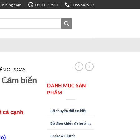
e-mining.com
08:00 - 17:30
0359643939
IẾN OIL&GAS
– Cảm biến
DANH MỤC SẢN
PHẨM
á cả cạnh
Bộ chuyển đổi tín hiệu
Bộ điều khiển đa hướng
o)
Brake & Clutch