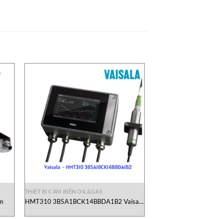
THIẾT BỊ CẢM BIẾN OIL&GAS
m
HMT310 3B5A1BCK14BBDA1B2 Vaisala
Vietnam