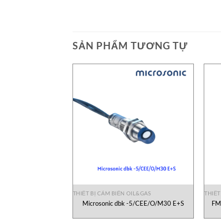
SẢN PHẨM TƯƠNG TỰ
OIL&GAS
THIẾT BỊ CẢM BIẾN OIL&GAS
THIẾT
0 Vaisala Vietnam
Microsonic dbk -5/CEE/O/M30 E+S
FM