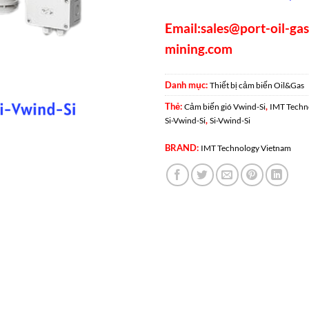
Email:
sales@port-oil-ga
mining.com
Danh mục:
Thiết bị cảm biến Oil&Gas
Thẻ:
,
Cảm biến gió Vwind-Si
IMT Techn
,
Si-Vwind-Si
Si-Vwind-Si
BRAND:
IMT Technology Vietnam