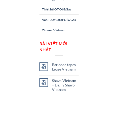
Thiết bị IOT Oil&Gas
Van + Actuator Oil&Gas
Zimmer Vietnam
BÀI VIẾT MỚI
NHẤT
Bar code tapes –
31
Th7
Leuze Vietnam
Shavo Vietnam
31
Th7
– Đại lý Shavo
Vietnam