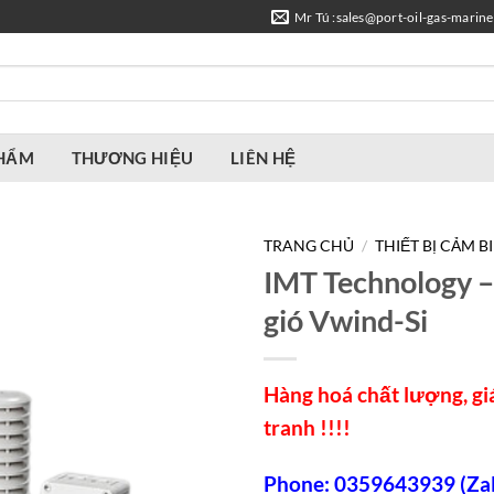
Mr Tú :sales@port-oil-gas-marin
PHẨM
THƯƠNG HIỆU
LIÊN HỆ
TRANG CHỦ
/
THIẾT BỊ CẢM B
IMT Technology 
gió Vwind-Si
Hàng hoá chất lượng, gi
tranh !!!!
Phone: 0359643939 (Zal