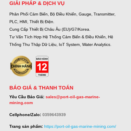
GIẢI PHÁP & DỊCH VỤ
Phân Phối Cảm Biến, Bộ Điều Khiển, Gauge,
Transmitter,
PLC, HMI, Thiết Bị Điện.
Cung Cấp Thiết Bị Châu Âu (EU)/G7/Korea.
Tư Vấn Tích Hợp Hệ Thống Cảm Biến & Điều Khiển, Hệ
Thống Thu Thập Dữ Liệu, IoT System, Water Analytics.
BÁO GIÁ & THANH TOÁN
Yêu Cầu Báo Giá:
sales@port-oil-gas-marine-
mining.com
Cellphone/Zalo:
0359643939
Trang sản phẩm:
https://port-oil-gas-marine-mining.com/