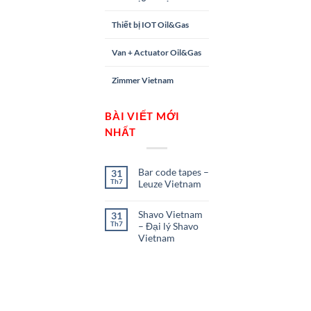
Thiết bị IOT Oil&Gas
Van + Actuator Oil&Gas
Zimmer Vietnam
BÀI VIẾT MỚI
NHẤT
Bar code tapes –
31
Th7
Leuze Vietnam
Shavo Vietnam
31
Th7
– Đại lý Shavo
Vietnam