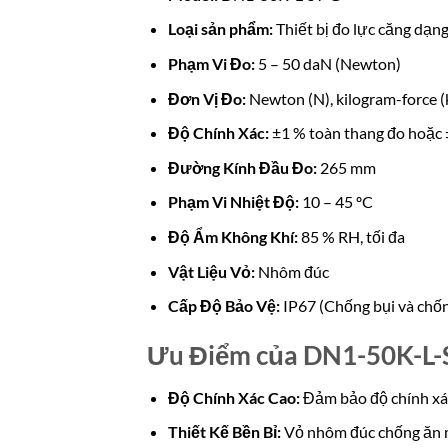
Loại sản phẩm:
Thiết bị đo lực căng dạn
Phạm Vi Đo:
5 – 50 daN (Newton)
Đơn Vị Đo:
Newton (N), kilogram-force (k
Độ Chính Xác:
±1 % toàn thang đo hoặc ±
Đường Kính Đầu Đo:
265 mm
Phạm Vi Nhiệt Độ:
10 – 45 ºC
Độ Ẩm Không Khí:
85 % RH, tối đa
Vật Liệu Vỏ:
Nhôm đúc
Cấp Độ Bảo Vệ:
IP67 (Chống bụi và chố
Ưu Điểm của DN1-50K-L-
Độ Chính Xác Cao:
Đảm bảo độ chính xác
Thiết Kế Bền Bỉ:
Vỏ nhôm đúc chống ăn m