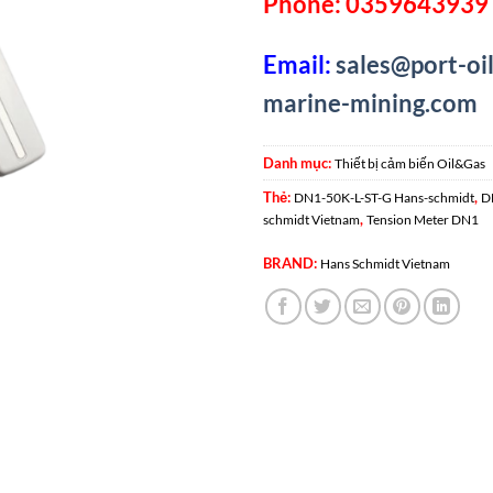
Phone: 0359643939 
Email:
sales@port-oil
marine-mining.com
Danh mục:
Thiết bị cảm biến Oil&Gas
Thẻ:
,
DN1-50K-L-ST-G Hans-schmidt
D
,
schmidt Vietnam
Tension Meter DN1
BRAND:
Hans Schmidt Vietnam