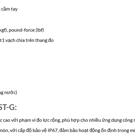
g cầm tay
gf), pound-force (lbf)
1 vạch chia trên thang đo
ng nước)
ST-G:
 cao với phạm vi đo lực rộng, phù hợp cho nhiều ứng dụng công 
òn, với cấp độ bảo vệ IP67, đảm bảo hoạt động ổn định trong mô