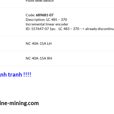
Point level switch
Code:
689681-07
Description: LC 485 – 370
Incremental linear encoder
ID: 557647-07 1pc. LC 483 – 370 --> already discontin
NC 40A-15A LH
NC 40A-15A RH
nh tranh !!!!
rine-mining.com