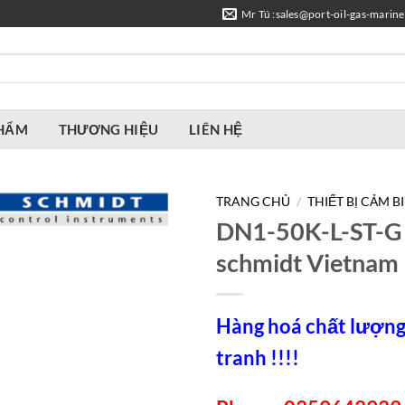
Mr Tú :sales@port-oil-gas-marin
PHẨM
THƯƠNG HIỆU
LIÊN HỆ
TRANG CHỦ
/
THIẾT BỊ CẢM B
DN1-50K-L-ST-G
schmidt Vietnam
Hàng hoá chất lượng,
tranh !!!!