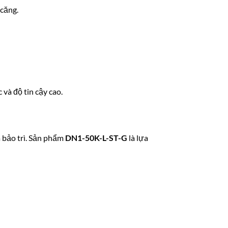
 căng.
và độ tin cậy cao.
 bảo trì. Sản phẩm
DN1-50K-L-ST-G
là lựa