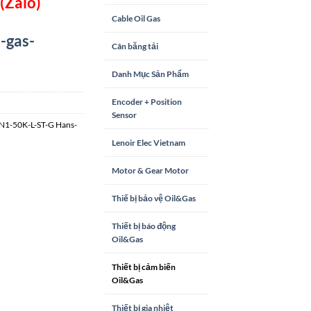
(Zalo)
Cable Oil Gas
-gas-
Cân băng tải
Danh Mục Sản Phẩm
Encoder + Position
Sensor
N1-50K-L-ST-G Hans-
Lenoir Elec Vietnam
Motor & Gear Motor
Thiế bị bảo vệ Oil&Gas
Thiết bị báo động
Oil&Gas
Thiết bị cảm biến
Oil&Gas
Thiết bị gia nhiệt