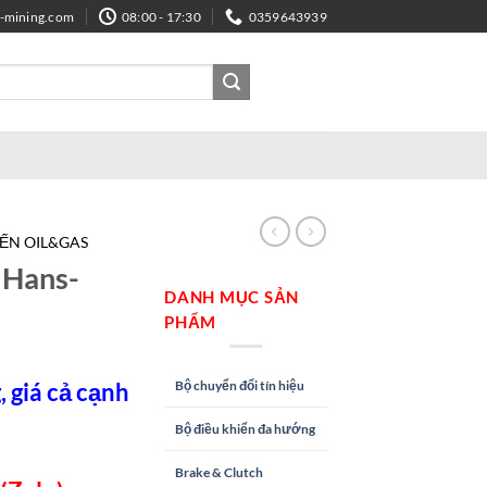
e-mining.com
08:00 - 17:30
0359643939
IẾN OIL&GAS
 Hans-
DANH MỤC SẢN
PHẨM
Bộ chuyển đổi tín hiệu
 giá cả cạnh
Bộ điều khiển đa hướng
Brake & Clutch