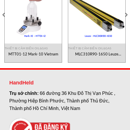
THIẾT BỊ CẢM BIẾN OIL&GAS
THIẾT BỊ CẢM BIẾN OIL&GAS
MTT01-12 Mark-10 Vietnam
MLC310R90-1650 Leuze
Vietnam
HandHeld
Trụ sở chính:
66 đường 36 Khu Đô Thị Vạn Phúc ,
Phường Hiệp Bình Phước, Thành phố Thủ Đức,
Thành phố Hồ Chí Minh, Việt Nam