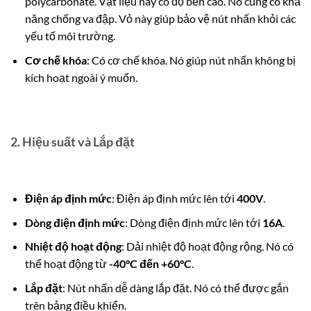
polycarbonate. Vật liệu này có độ bền cao. Nó cũng có khả
năng chống va đập. Vỏ này giúp bảo vệ nút nhấn khỏi các
yếu tố môi trường.
Cơ chế khóa
: Có cơ chế khóa. Nó giúp nút nhấn không bị
kích hoạt ngoài ý muốn.
2. Hiệu suất và Lắp đặt
Điện áp định mức
: Điện áp định mức lên tới
400V
.
Dòng điện định mức
: Dòng điện định mức lên tới
16A
.
Nhiệt độ hoạt động
: Dải nhiệt độ hoạt động rộng. Nó có
thể hoạt động từ
-40°C đến +60°C
.
Lắp đặt
: Nút nhấn dễ dàng lắp đặt. Nó có thể được gắn
trên bảng điều khiển.