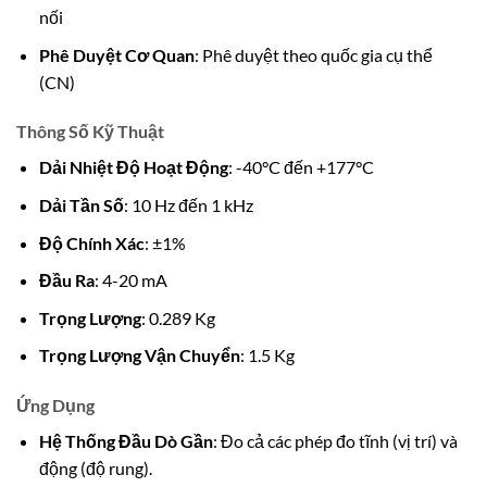
nối
Phê Duyệt Cơ Quan
: Phê duyệt theo quốc gia cụ thể
(CN)
Thông Số Kỹ Thuật
Dải Nhiệt Độ Hoạt Động
: -40°C đến +177°C
Dải Tần Số
: 10 Hz đến 1 kHz
Độ Chính Xác
: ±1%
Đầu Ra
: 4-20 mA
Trọng Lượng
: 0.289 Kg
Trọng Lượng Vận Chuyển
: 1.5 Kg
Ứng Dụng
Hệ Thống Đầu Dò Gần
: Đo cả các phép đo tĩnh (vị trí) và
động (độ rung).