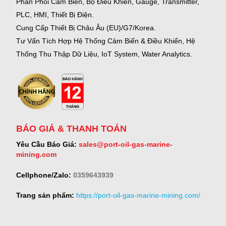
Phân Phối Cảm Biến, Bộ Điều Khiển, Gauge,
Transmitter,
PLC, HMI, Thiết Bị Điện.
Cung Cấp Thiết Bị Châu Âu (EU)/G7/Korea.
Tư Vấn Tích Hợp Hệ Thống Cảm Biến & Điều Khiển, Hệ
Thống Thu Thập Dữ Liệu, IoT System, Water Analytics.
BÁO GIÁ & THANH TOÁN
Yêu Cầu Báo Giá:
sales@port-oil-gas-marine-
mining.com
Cellphone/Zalo:
0359643939
Trang sản phẩm:
https://port-oil-gas-marine-mining.com/