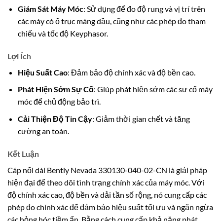
Giám Sát Máy Móc
: Sử dụng để đo độ rung và vị trí trên
các máy có ổ trục màng dầu, cũng như các phép đo tham
chiếu và tốc độ Keyphasor.
Lợi Ích
Hiệu Suất Cao
: Đảm bảo độ chính xác và độ bền cao.
Phát Hiện Sớm Sự Cố
: Giúp phát hiện sớm các sự cố máy
móc để chủ động bảo trì.
Cải Thiện Độ Tin Cậy
: Giảm thời gian chết và tăng
cường an toàn.
Kết Luận
Cáp nối dài Bently Nevada 330130-040-02-CN là giải pháp
hiện đại để theo dõi tình trạng chính xác của máy móc. Với
độ chính xác cao, độ bền và dải tần số rộng, nó cung cấp các
phép đo chính xác để đảm bảo hiệu suất tối ưu và ngăn ngừa
các hỏng hóc tiềm ẩn. Bằng cách cung cấp khả năng phát