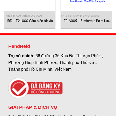
THIẾT BỊ CẢM BIẾN OIL&GAS
THIẾT BỊ CẢM BIẾN OIL&GAS
IRD – E21000 Cảm biến tốc độ
FF-A005 – 5 mln/min Bơm lưu
lượng nhỏ Bronkhorst
HandHeld
Trụ sở chính:
66 đường 36 Khu Đô Thị Vạn Phúc ,
Phường Hiệp Bình Phước, Thành phố Thủ Đức,
Thành phố Hồ Chí Minh, Việt Nam
GIẢI PHÁP & DỊCH VỤ