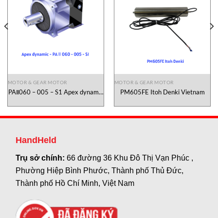
MOTOR & GEAR MOTOR
MOTOR & GEAR MOTOR
PAⅡ060 – 005 – S1 Apex dynamic
PM605FE Itoh Denki Vietnam
Vietnam
HandHeld
Trụ sở chính:
66 đường 36 Khu Đô Thị Vạn Phúc ,
Phường Hiệp Bình Phước, Thành phố Thủ Đức,
Thành phố Hồ Chí Minh, Việt Nam