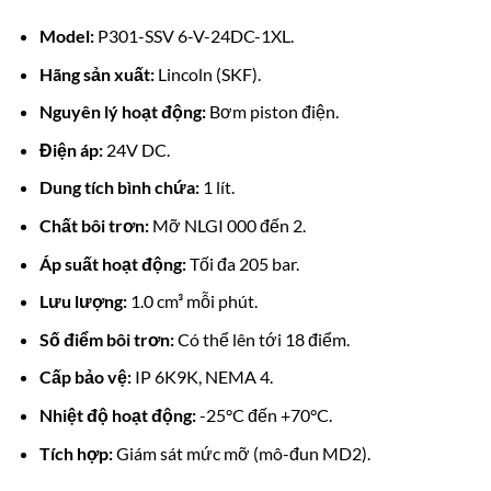
Model:
P301-SSV 6-V-24DC-1XL.
Hãng sản xuất:
Lincoln (SKF).
Nguyên lý hoạt động:
Bơm piston điện.
Điện áp:
24V DC.
Dung tích bình chứa:
1 lít.
Chất bôi trơn:
Mỡ NLGI 000 đến 2.
Áp suất hoạt động:
Tối đa 205 bar.
Lưu lượng:
1.0 cm³ mỗi phút.
Số điểm bôi trơn:
Có thể lên tới 18 điểm.
Cấp bảo vệ:
IP 6K9K, NEMA 4.
Nhiệt độ hoạt động:
-25°C đến +70°C.
Tích hợp:
Giám sát mức mỡ (mô-đun MD2).