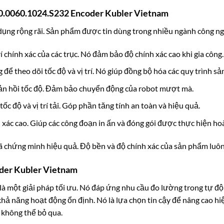
20.0060.1024.S232 Encoder Kubler Vietnam
ụng rộng rãi. Sản phẩm được tin dùng trong nhiều ngành công ng
í chính xác của các trục. Nó đảm bảo độ chính xác cao khi gia công.
để theo dõi tốc độ và vị trí. Nó giúp đồng bộ hóa các quy trình sả
ản hồi tốc độ. Đảm bảo chuyển động của robot mượt mà.
ốc độ và vị trí tải. Góp phần tăng tính an toàn và hiệu quả.
xác cao. Giúp các công đoạn in ấn và đóng gói được thực hiện ho
đã chứng minh hiệu quả. Độ bền và độ chính xác của sản phẩm luô
oder Kubler Vietnam
là một giải pháp tối ưu. Nó đáp ứng nhu cầu đo lường trong tự đ
 khả năng hoạt động ổn định. Nó là lựa chọn tin cậy để nâng cao h
n không thể bỏ qua.