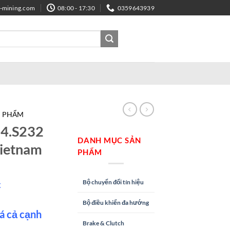
e-mining.com
08:00 - 17:30
0359643939
N PHẨM
24.S232
DANH MỤC SẢN
Vietnam
PHẨM
Bộ chuyển đổi tín hiệu
c
Bộ điều khiển đa hướng
á cả cạnh
Brake & Clutch