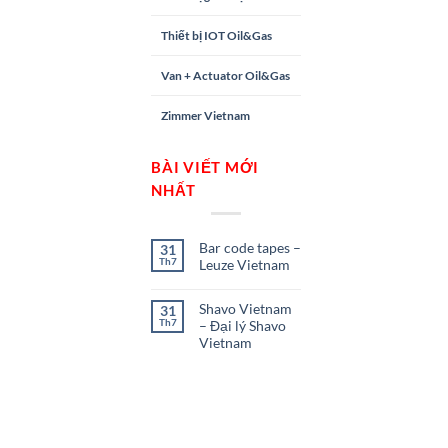
Thiết bị IOT Oil&Gas
Van + Actuator Oil&Gas
Zimmer Vietnam
BÀI VIẾT MỚI
NHẤT
Bar code tapes –
31
Th7
Leuze Vietnam
Shavo Vietnam
31
Th7
– Đại lý Shavo
Vietnam