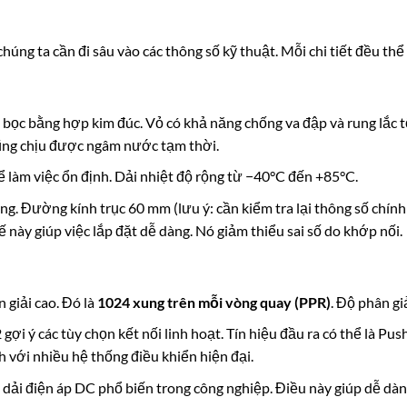
úng ta cần đi sâu vào các thông số kỹ thuật. Mỗi chi tiết đều thể
bọc bằng hợp kim đúc. Vỏ có khả năng chống va đập và rung lắc t
cũng chịu được ngâm nước tạm thời.
 làm việc ổn định. Dải nhiệt độ rộng từ
−
40°
C
đến
+
85°
C
.
g. Đường kính trục 60 mm (lưu ý: cần kiểm tra lại thông số chính
này giúp việc lắp đặt dễ dàng. Nó giảm thiểu sai số do khớp nối.
giải cao. Đó là
1024 xung trên mỗi vòng quay (PPR)
. Độ phân gi
i ý các tùy chọn kết nối linh hoạt. Tín hiệu đầu ra có thể là Pus
h với nhiều hệ thống điều khiển hiện đại.
 dải điện áp DC phổ biến trong công nghiệp. Điều này giúp dễ dàn