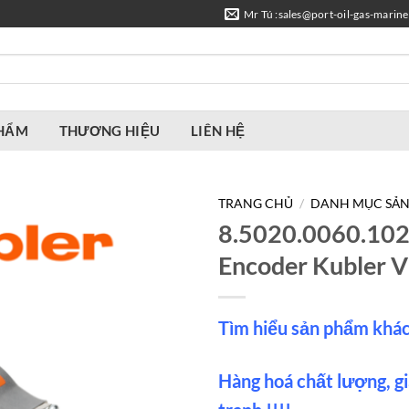
Mr Tú :sales@port-oil-gas-marin
PHẨM
THƯƠNG HIỆU
LIÊN HỆ
TRANG CHỦ
/
DANH MỤC SẢ
8.5020.0060.10
Encoder Kubler 
Tìm hiểu sản phẩm khá
Hàng hoá chất lượng, gi