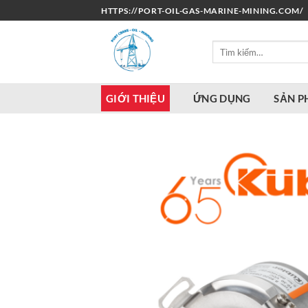
Bỏ
HTTPS://PORT-OIL-GAS-MARINE-MINING.COM/
qua
nội
Tìm
dung
kiếm:
GIỚI THIỆU
ỨNG DỤNG
SẢN 