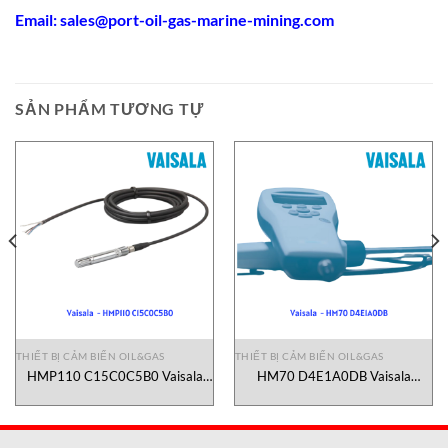
Email:
sales@port-oil-gas-marine-mining.co
m
SẢN PHẨM TƯƠNG TỰ
THIẾT BỊ CẢM BIẾN OIL&GAS
THIẾT BỊ CẢM BIẾN OIL&GAS
HMP110 C15C0C5B0 Vaisala
HM70 D4E1A0DB Vaisala
Vietnam
Vietnam