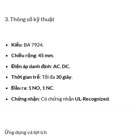
3. Thông số kỹ thuật
Kiểu
: BA 7924.
Chiều rộng
:
45 mm
.
Điện áp danh định
:
AC
,
DC
.
Thời gian trễ
: Tối đa
30 giây
.
Đầu ra
:
1 NO, 1 NC
.
Chứng nhận
: Có chứng nhận
UL-Recognized
.
Ứng dụng và lợi ích