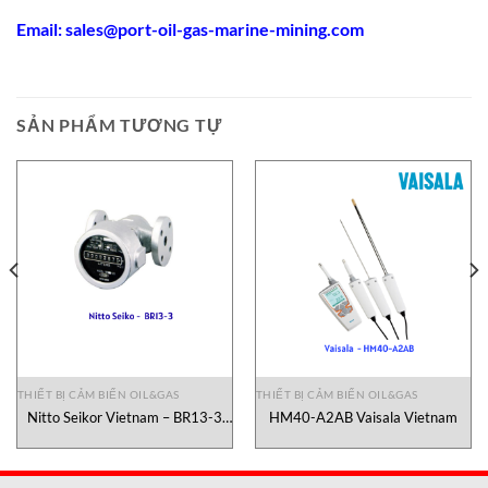
Email:
sales@port-oil-gas-marine-mining.co
m
SẢN PHẨM TƯƠNG TỰ
THIẾT BỊ CẢM BIẾN OIL&GAS
THIẾT BỊ CẢM BIẾN OIL&GAS
Nitto Seikor Vietnam – BR13-3
HM40-A2AB Vaisala Vietnam
Thiết bị đo lưu lượng dầu- Nitto
Seiko Vietnam