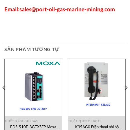
Email:
sales@port-oil-gas-marine-mining.com
SẢN PHẨM TƯƠNG TỰ
THIẾT BỊ IOT OIL&GAS
THIẾT BỊ IOT OIL&GAS
EDS-510E-3GTXSFP Moxa
K35AG0 Điện thoại nội bộ