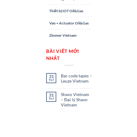
Thiết bị IOT Oil&Gas
Van + Actuator Oil&Gas
Zimmer Vietnam
BÀI VIẾT MỚI
NHẤT
Bar code tapes –
31
Th7
Leuze Vietnam
Shavo Vietnam
31
Th7
– Đại lý Shavo
Vietnam