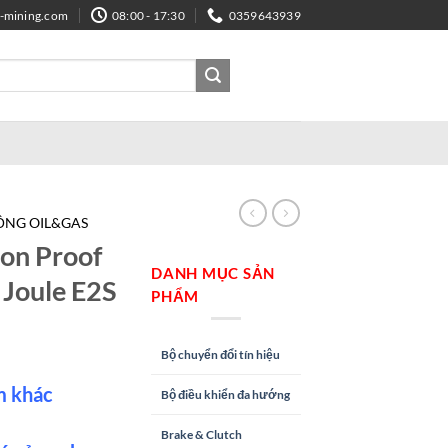
e-mining.com
08:00 - 17:30
0359643939
ĐỘNG OIL&GAS
on Proof
DANH MỤC SẢN
Joule E2S
PHẨM
Bộ chuyển đổi tín hiệu
m khác
Bộ điều khiển đa hướng
Brake & Clutch