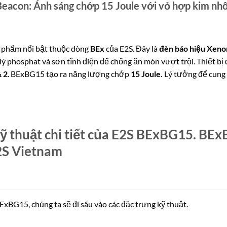
eacon: Ánh sáng chớp 15 Joule với vỏ hợp kim nhô
 phẩm nổi bật thuộc dòng
BEx
của E2S.
Đây là
đèn báo hiệu Xeno
ý phosphat và sơn tĩnh điện để chống ăn mòn vượt trội.
Thiết b
& 2
.
BExBG15 tạo ra năng lượng chớp
15 Joule.
Lý tưởng để cung 
kỹ thuật chi tiết của E2S BExBG15. BE
2S Vietnam
ExBG15, chúng ta sẽ đi sâu vào các đặc trưng kỹ thuật.