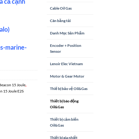
á cả cạnh
Cable Oil Gas
Cân băng tải
alo)
Danh Mục Sản Phẩm
Encoder + Position
as-marine-
Sensor
Lenoir Elec Vietnam
Motor & Gear Motor
,
Beacon 15 Joule
Thiế bị bảo vệ Oil&Gas
n 15 Joule E2S
Thiết bị báo động
Oil&Gas
Thiết bị cảm biến
Oil&Gas
Thiết bị gia nhiệt