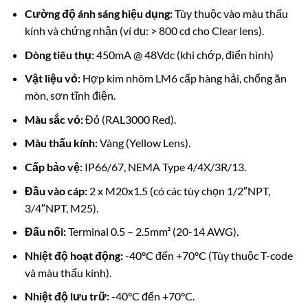
Cường độ ánh sáng hiệu dụng:
Tùy thuộc vào màu thấu
kính và chứng nhận (ví dụ: > 800 cd cho Clear lens).
Dòng tiêu thụ:
450mA @ 48Vdc (khi chớp, điển hình)
Vật liệu vỏ:
Hợp kim nhôm LM6 cấp hàng hải, chống ăn
mòn, sơn tĩnh điện.
Màu sắc vỏ:
Đỏ (RAL3000 Red).
Màu thấu kính:
Vàng (Yellow Lens).
Cấp bảo vệ:
IP66/67, NEMA Type 4/4X/3R/13.
Đầu vào cáp:
2 x M20x1.5 (có các tùy chọn 1/2″NPT,
3/4″NPT, M25).
Đấu nối:
Terminal 0.5 – 2.5mm² (20-14 AWG).
Nhiệt độ hoạt động:
-40°C đến +70°C (Tùy thuộc T-code
và màu thấu kính).
Nhiệt độ lưu trữ:
-40°C đến +70°C.