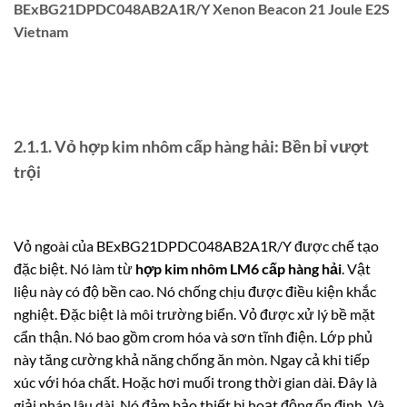
BExBG21DPDC048AB2A1R/Y Xenon Beacon 21 Joule E2S
Vietnam
2.1.1. Vỏ hợp kim nhôm cấp hàng hải: Bền bỉ vượt
trội
Vỏ ngoài của BExBG21DPDC048AB2A1R/Y được chế tạo
đặc biệt. Nó làm từ
hợp kim nhôm LM6 cấp hàng hải
. Vật
liệu này có độ bền cao. Nó chống chịu được điều kiện khắc
nghiệt. Đặc biệt là môi trường biển. Vỏ được xử lý bề mặt
cẩn thận. Nó bao gồm crom hóa và sơn tĩnh điện. Lớp phủ
này tăng cường khả năng chống ăn mòn. Ngay cả khi tiếp
xúc với hóa chất. Hoặc hơi muối trong thời gian dài. Đây là
giải pháp lâu dài. Nó đảm bảo thiết bị hoạt động ổn định. Và