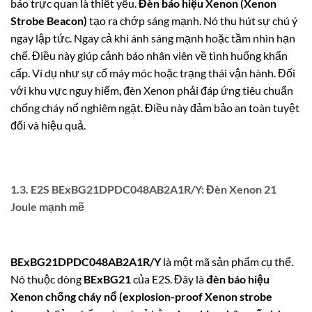
báo trực quan là thiết yếu.
Đèn báo hiệu Xenon (Xenon
Strobe Beacon)
tạo ra chớp sáng mạnh. Nó thu hút sự chú ý
ngay lập tức. Ngay cả khi ánh sáng mạnh hoặc tầm nhìn hạn
chế. Điều này giúp cảnh báo nhân viên về tình huống khẩn
cấp. Ví dụ như sự cố máy móc hoặc trạng thái vận hành. Đối
với khu vực nguy hiểm, đèn Xenon phải đáp ứng tiêu chuẩn
chống cháy nổ nghiêm ngặt. Điều này đảm bảo an toàn tuyệt
đối và hiệu quả.
1.3. E2S BExBG21DPDC048AB2A1R/Y: Đèn Xenon 21
Joule mạnh mẽ
BExBG21DPDC048AB2A1R/Y
là một mã sản phẩm cụ thể.
Nó thuộc dòng
BExBG21
của E2S. Đây là
đèn báo hiệu
Xenon chống cháy nổ (explosion-proof Xenon strobe