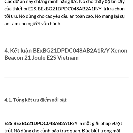
Các dự án này chứng minh năng lực. Nó cho thấy độ tin cậy
của thiết bị E2S. BExBG21DPDC048AB2A1R/Y là lựa chọn
tối ưu. Nó dùng cho các yêu cầu an toàn cao. Nó mang lại sự
an tâm cho người vận hành.
4. Kết luận BExBG21DPDC048AB2A1R/Y Xenon
Beacon 21 Joule E2S Vietnam
4.1. Tổng kết ưu điểm nổi bật
E2S BExBG21DPDC048AB2A1R/Y
là một giải pháp vượt
trội. Nó dùng cho cảnh báo trực quan. Đặc biệt trong môi