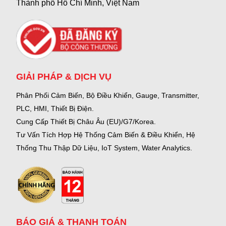
Thành phố Hồ Chí Minh, Việt Nam
GIẢI PHÁP & DỊCH VỤ
Phân Phối Cảm Biến, Bộ Điều Khiển, Gauge,
Transmitter,
PLC, HMI, Thiết Bị Điện.
Cung Cấp Thiết Bị Châu Âu (EU)/G7/Korea.
Tư Vấn Tích Hợp Hệ Thống Cảm Biến & Điều Khiển, Hệ
Thống Thu Thập Dữ Liệu, IoT System, Water Analytics.
BÁO GIÁ & THANH TOÁN