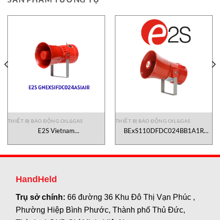
THIẾT BỊ BÁO ĐỘNG OIL&GAS
THIẾT BỊ BÁO ĐỘNG OIL&GAS
xRSxxxZ
E2S Vietnam
BExS110DFDC024BB1A1R
GNEXS1FDC024AS1A1R – Còi
Explosion Proof Alarm Horn
báo dùng cho khu vực cháy nổ –
Sounder E2S Vietnam
E2S Vietnam
HandHeld
Trụ sở chính:
66 đường 36 Khu Đô Thị Vạn Phúc ,
Phường Hiệp Bình Phước, Thành phố Thủ Đức,