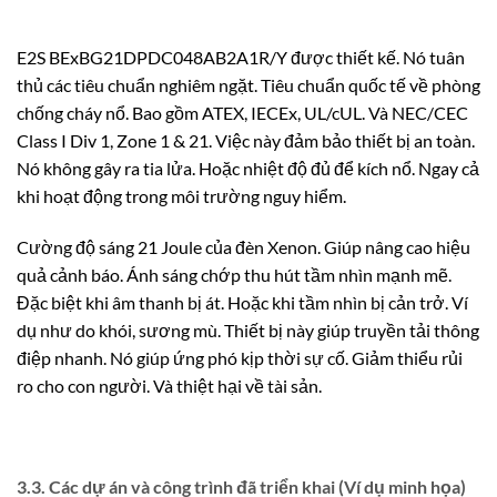
E2S BExBG21DPDC048AB2A1R/Y được thiết kế. Nó tuân
thủ các tiêu chuẩn nghiêm ngặt. Tiêu chuẩn quốc tế về phòng
chống cháy nổ. Bao gồm ATEX, IECEx, UL/cUL. Và NEC/CEC
Class I Div 1, Zone 1 & 21. Việc này đảm bảo thiết bị an toàn.
Nó không gây ra tia lửa. Hoặc nhiệt độ đủ để kích nổ. Ngay cả
khi hoạt động trong môi trường nguy hiểm.
Cường độ sáng 21 Joule của đèn Xenon. Giúp nâng cao hiệu
quả cảnh báo. Ánh sáng chớp thu hút tầm nhìn mạnh mẽ.
Đặc biệt khi âm thanh bị át. Hoặc khi tầm nhìn bị cản trở. Ví
dụ như do khói, sương mù. Thiết bị này giúp truyền tải thông
điệp nhanh. Nó giúp ứng phó kịp thời sự cố. Giảm thiểu rủi
ro cho con người. Và thiệt hại về tài sản.
3.3. Các dự án và công trình đã triển khai (Ví dụ minh họa)