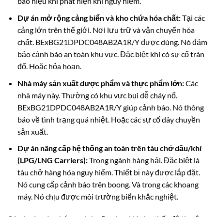
báo hiệu khi phát hiện khí nguy hiểm.
Dự án mở rộng cảng biển và kho chứa hóa chất:
Tại các
cảng lớn trên thế giới. Nơi lưu trữ và vận chuyển hóa
chất. BExBG21DPDC048AB2A1R/Y được dùng. Nó đảm
bảo cảnh báo an toàn khu vực. Đặc biệt khi có sự cố tràn
đổ. Hoặc hỏa hoạn.
Nhà máy sản xuất dược phẩm và thực phẩm lớn:
Các
nhà máy này. Thường có khu vực bụi dễ cháy nổ.
BExBG21DPDC048AB2A1R/Y giúp cảnh báo. Nó thông
báo về tình trạng quá nhiệt. Hoặc các sự cố dây chuyền
sản xuất.
Dự án nâng cấp hệ thống an toàn trên tàu chở dầu/khí
(LPG/LNG Carriers):
Trong ngành hàng hải. Đặc biệt là
tàu chở hàng hóa nguy hiểm. Thiết bị này được lắp đặt.
Nó cung cấp cảnh báo trên boong. Và trong các khoang
máy. Nó chịu được môi trường biển khắc nghiệt.