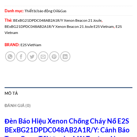
Danh mục:
Thiết bị báo động Oil&Gas
Thẻ:
,
BExBG21DPDC048AB2A1R/Y Xenon Beacon 21 Joule
,
BExBG21DPDC048AB2A1R/Y Xenon Beacon 21 Joule E2S Vietnam
E2S
Vietnam
BRAND:
E2S VietNam
MÔ TẢ
ĐÁNH GIÁ (0)
Đèn Báo Hiệu Xenon Chống Cháy Nổ E2S
BExBG21DPDC048AB2A1R/Y: Cảnh Báo