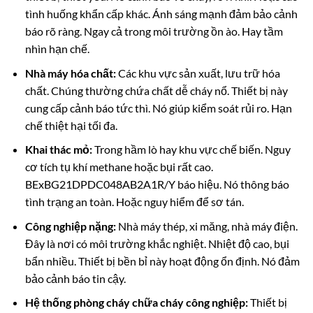
tình huống khẩn cấp khác. Ánh sáng mạnh đảm bảo cảnh
báo rõ ràng. Ngay cả trong môi trường ồn ào. Hay tầm
nhìn hạn chế.
Nhà máy hóa chất:
Các khu vực sản xuất, lưu trữ hóa
chất. Chúng thường chứa chất dễ cháy nổ. Thiết bị này
cung cấp cảnh báo tức thì. Nó giúp kiểm soát rủi ro. Hạn
chế thiệt hại tối đa.
Khai thác mỏ:
Trong hầm lò hay khu vực chế biến. Nguy
cơ tích tụ khí methane hoặc bụi rất cao.
BExBG21DPDC048AB2A1R/Y báo hiệu. Nó thông báo
tình trạng an toàn. Hoặc nguy hiểm để sơ tán.
Công nghiệp nặng:
Nhà máy thép, xi măng, nhà máy điện.
Đây là nơi có môi trường khắc nghiệt. Nhiệt độ cao, bụi
bẩn nhiều. Thiết bị bền bỉ này hoạt động ổn định. Nó đảm
bảo cảnh báo tin cậy.
Hệ thống phòng cháy chữa cháy công nghiệp:
Thiết bị