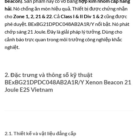
beacon)
. Sản phẩm này có vỏ bằng
hợp kim nhôm cấp hàng
hải
. Nó chống ăn mòn hiệu quả. Thiết bị được chứng nhận
cho
Zone 1, 2, 21 & 22
. Cả
Class I & II Div 1 & 2
cũng được
phê duyệt. BExBG21DPDC048AB2A1R/Y nổi bật. Nó phát
chớp sáng 21 Joule. Đây là giải pháp lý tưởng. Dùng cho
cảnh báo trực quan trong môi trường công nghiệp khắc
nghiệt.
2. Đặc trưng và thông số kỹ thuật
BExBG21DPDC048AB2A1R/Y Xenon Beacon 21
Joule E2S Vietnam
2.1. Thiết kế và vật liệu đẳng cấp