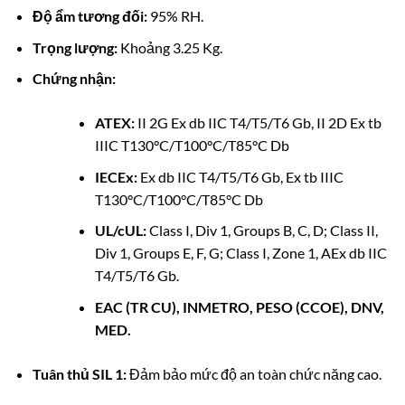
Độ ẩm tương đối:
95% RH.
Trọng lượng:
Khoảng 3.25 Kg.
Chứng nhận:
ATEX:
II 2G Ex db IIC T4/T5/T6 Gb, II 2D Ex tb
IIIC T130°C/T100°C/T85°C Db
IECEx:
Ex db IIC T4/T5/T6 Gb, Ex tb IIIC
T130°C/T100°C/T85°C Db
UL/cUL:
Class I, Div 1, Groups B, C, D; Class II,
Div 1, Groups E, F, G; Class I, Zone 1, AEx db IIC
T4/T5/T6 Gb.
EAC (TR CU), INMETRO, PESO (CCOE), DNV,
MED.
Tuân thủ SIL 1:
Đảm bảo mức độ an toàn chức năng cao.