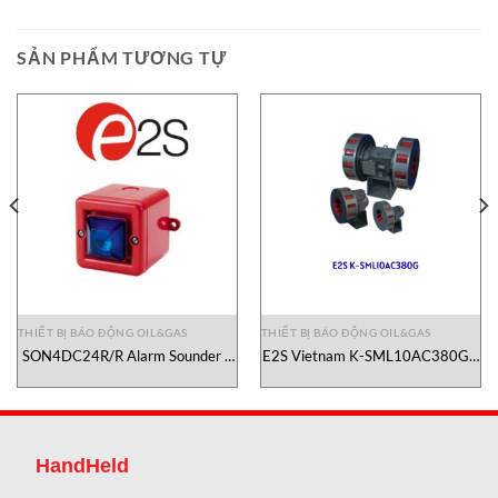
SẢN PHẨM TƯƠNG TỰ
THIẾT BỊ BÁO ĐỘNG OIL&GAS
THIẾT BỊ BÁO ĐỘNG OIL&GAS
SON4DC24R/R Alarm Sounder –
E2S Vietnam K-SML10AC380G –
Xenon Beacon E2S Vietnam
Còi báo dùng cho Oil-Gas- E2S
Vietnam
HandHeld