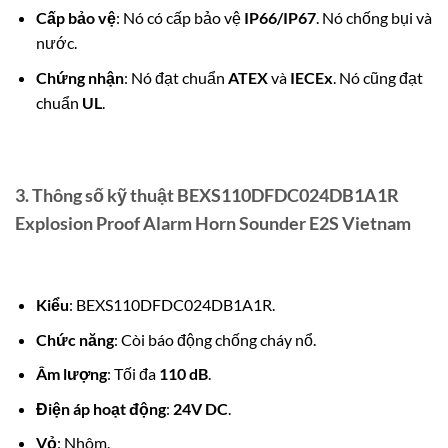
Cấp bảo vệ
: Nó có cấp bảo vệ
IP66/IP67
.
Nó chống bụi và
nước.
Chứng nhận
: Nó đạt chuẩn
ATEX
và
IECEx
.
Nó cũng đạt
chuẩn
UL
.
3. Thông số kỹ thuật BEXS110DFDC024DB1A1R
Explosion Proof Alarm Horn Sounder E2S Vietnam
Kiểu
: BEXS110DFDC024DB1A1R.
Chức năng
: Còi báo động chống cháy nổ.
Âm lượng
: Tối đa
110 dB
.
Điện áp hoạt động
:
24V DC
.
Vỏ
: Nhôm.