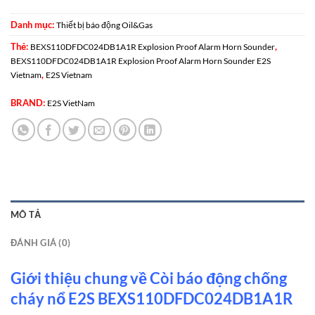
Danh mục:
Thiết bị báo động Oil&Gas
Thẻ:
,
BEXS110DFDC024DB1A1R Explosion Proof Alarm Horn Sounder
BEXS110DFDC024DB1A1R Explosion Proof Alarm Horn Sounder E2S
,
Vietnam
E2S Vietnam
BRAND:
E2S VietNam
MÔ TẢ
ĐÁNH GIÁ (0)
Giới thiệu chung về Còi báo động chống
cháy nổ E2S BEXS110DFDC024DB1A1R