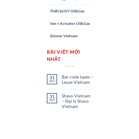
Thiết bị IOT Oil&Gas
Van + Actuator Oil&Gas
Zimmer Vietnam
BÀI VIẾT MỚI
NHẤT
Bar code tapes –
31
Th7
Leuze Vietnam
Shavo Vietnam
31
Th7
– Đại lý Shavo
Vietnam