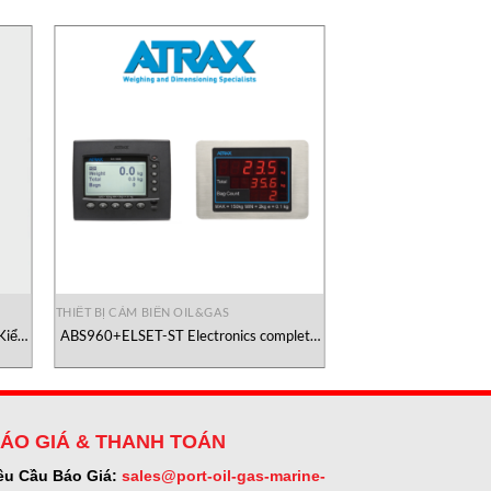
THIẾT BỊ CẢM BIẾN OIL&GAS
 Kiểm
ABS960+ELSET-ST Electronics complete
Atrax
ATRAX Vietnam
ÁO GIÁ & THANH TOÁN
êu Cầu Báo Giá:
sales@port-oil-gas-marine-