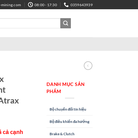
e-mining.com
08:00 - 17:30
0359643939
ax
DANH MỤC SẢN
ht
PHẨM
 Atrax
Bộ chuyển đổi tín hiệu
Bộ điều khiển đa hướng
á cả cạnh
Brake & Clutch