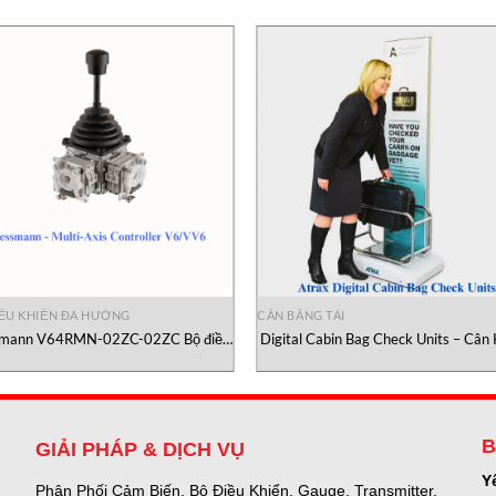
IỀU KHIỂN ĐA HƯỚNG
CÂN BĂNG TẢI
mann V64RMN-02ZC-02ZC Bộ điều
Digital Cabin Bag Check Units – Cân
iển đa hướng Gessmann Vietnam
Tra Túi Tại Cabin Kỹ Thuật Số Atrax 
Vietnam
B
GIẢI PHÁP & DỊCH VỤ
Y
Phân Phối Cảm Biến, Bộ Điều Khiển, Gauge,
Transmitter,