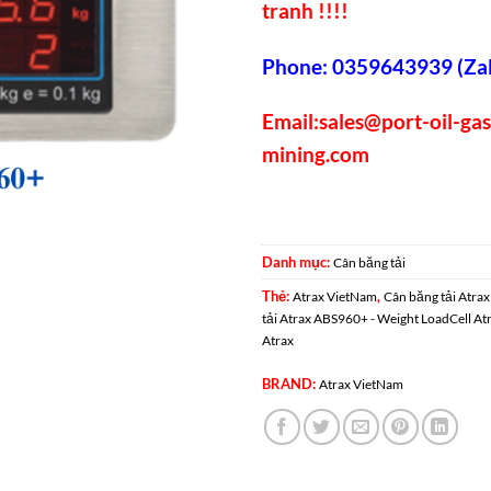
tranh !!!!
Phone: 0359643939 (Zal
Email:
sales@port-oil-ga
mining.com
Danh mục:
Cân băng tải
Thẻ:
,
Atrax VietNam
Cân băng tải Atra
tải Atrax ABS960+ - Weight LoadCell At
Atrax
BRAND:
Atrax VietNam