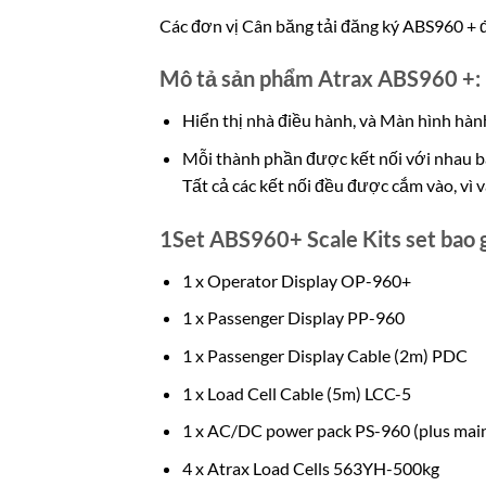
Các đơn vị Cân băng tải đăng ký ABS960 + 
Mô tả sản phẩm Atrax ABS960 +:
Hiển thị nhà điều hành, và Màn hình hàn
Mỗi thành phần được kết nối với nhau bằ
Tất cả các kết nối đều được cắm vào, vì 
1Set ABS960+ Scale Kits set bao
1 x Operator Display OP-960+
1 x Passenger Display PP-960
1 x Passenger Display Cable (2m) PDC
1 x Load Cell Cable (5m) LCC-5
1 x AC/DC power pack PS-960 (plus main
4 x Atrax Load Cells 563YH-500kg