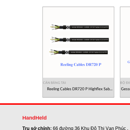
CÂN BĂNG TẢI
BỘ Đ
AND OUT-OF-GAUGE
Reeling Cables DR720 P Highflex Sab
Gess
 tĩnh và cân cho hàng
Cable Vietnam
kh
trax Vietnam
HandHeld
Trụ sở chính:
66 đường 36 Khu Đô Thị Vạn Phúc ,