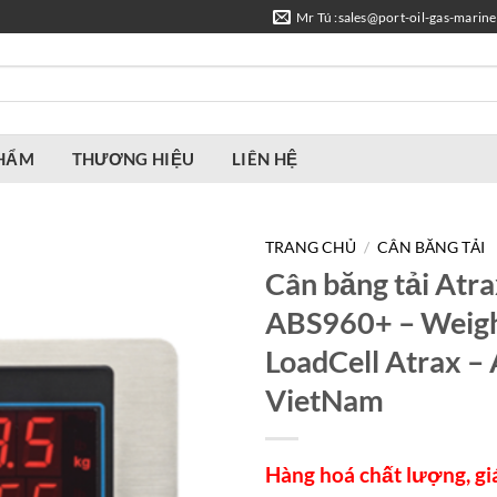
Mr Tú :sales@port-oil-gas-marin
PHẨM
THƯƠNG HIỆU
LIÊN HỆ
TRANG CHỦ
/
CÂN BĂNG TẢI
Cân băng tải Atr
ABS960+ – Weig
LoadCell Atrax –
VietNam
Hàng hoá chất lượng, gi