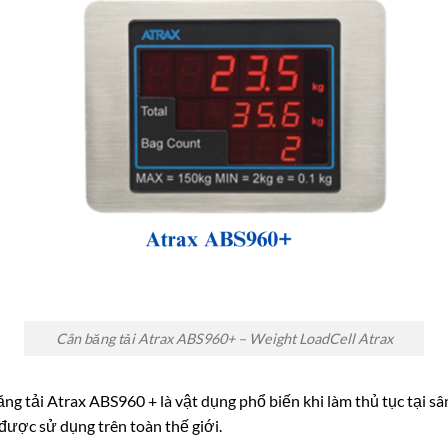
Cân băng tải Atrax ABS960+ – Weight LoadCell Atrax
ng tải Atrax ABS960 + là vật dụng phổ biến khi làm thủ tục tại sâ
ược sử dụng trên toàn thế giới.