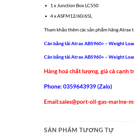
1 x Junction Box LC550
4 x ASFM12/60/65L
Tham khảo thêm các sản phẩm hãng Atrax t
Cân băng tải Atrax ABS960+ – Weight Loa
Cân băng tải Atrax ABS960+ – Weight Loa
Hàng hoá chất lượng, giá cả cạnh tr
Phone: 0359643939 (Zalo)
Email:
sales@port-oil-gas-marine-m
SẢN PHẨM TƯƠNG TỰ