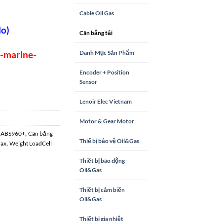
Cable Oil Gas
o)
Cân băng tải
Danh Mục Sản Phẩm
s-marine-
Encoder + Position
Sensor
Lenoir Elec Vietnam
Motor & Gear Motor
,
x ABS960+
Cân băng
Thiế bị bảo vệ Oil&Gas
,
rax
Weight LoadCell
Thiết bị báo động
Oil&Gas
Thiết bị cảm biến
Oil&Gas
Thiết bị gia nhiệt