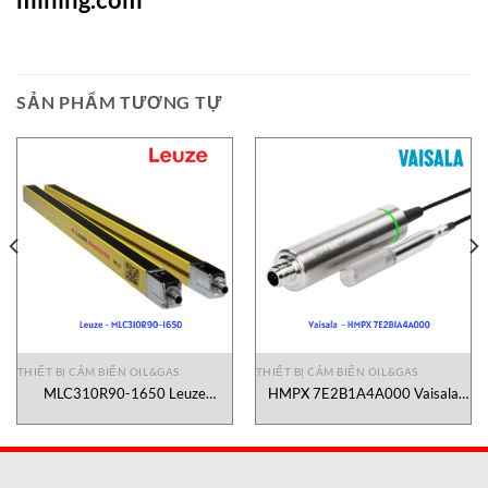
SẢN PHẨM TƯƠNG TỰ
THIẾT BỊ CẢM BIẾN OIL&GAS
THIẾT BỊ CẢM BIẾN OIL&GAS
MLC310R90-1650 Leuze
HMPX 7E2B1A4A000 Vaisala
Vietnam
Vietnam