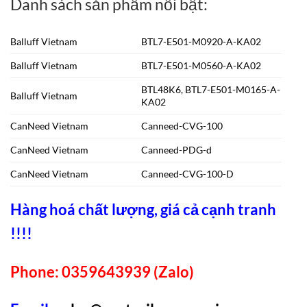
Danh sách sản phẩm nổi bật:
Balluff Vietnam
BTL7-E501-M0920-A-KA02
Balluff Vietnam
BTL7-E501-M0560-A-KA02
BTL48K6, BTL7-E501-M0165-A-
Balluff Vietnam
KA02
CanNeed Vietnam
Canneed-CVG-100
CanNeed Vietnam
Canneed-PDG-d
CanNeed Vietnam
Canneed-CVG-100-D
Hàng hoá chất lượng, giá cả cạnh tranh
!!!!
Phone: 0359643939 (Zalo)