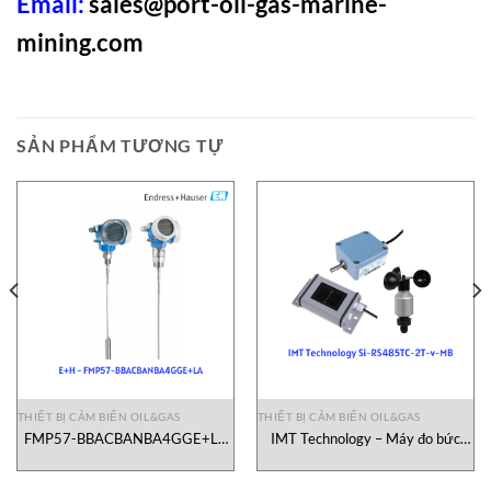
Email:
sales@port-oil-gas-marine-
mining.com
SẢN PHẨM TƯƠNG TỰ
THIẾT BỊ CẢM BIẾN OIL&GAS
THIẾT BỊ CẢM BIẾN OIL&GAS
FMP57-BBACBANBA4GGE+LA
IMT Technology – Máy đo bức
E+H Vietnam
xạ Si-RS485TC-2T-v-MB