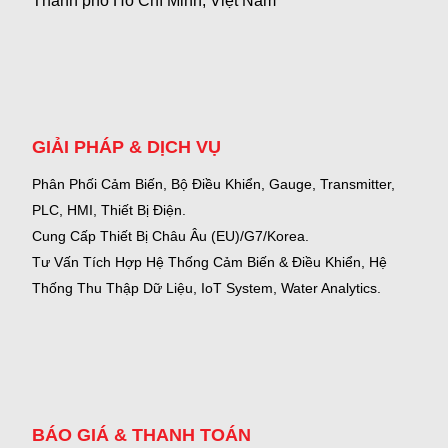
Thành phố Hồ Chí Minh, Việt Nam
GIẢI PHÁP & DỊCH VỤ
Phân Phối Cảm Biến, Bộ Điều Khiển, Gauge,
Transmitter,
PLC, HMI, Thiết Bị Điện.
Cung Cấp Thiết Bị Châu Âu (EU)/G7/Korea.
Tư Vấn Tích Hợp Hệ Thống Cảm Biến & Điều Khiển, Hệ
Thống Thu Thập Dữ Liệu, IoT System, Water Analytics.
BÁO GIÁ & THANH TOÁN