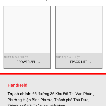
THIẾT BỊ GIA NHIỆT
THIẾT BỊ GIA NHIỆT
EPOWER 2PH-
EPACK-LITE-
100A/600VXXX/XXX/XXX/XXX/OO/PN/XX/XX/XX/XXX/XX/XX/XXX/XXX/XX
3PH/125A/24V/XXX/I2/XXXXX/XXX
Controller Eurotherm Vietnam
Compact Power Controller
Eurotherm Vietnam
HandHeld
Trụ sở chính:
66 đường 36 Khu Đô Thị Vạn Phúc ,
Phường Hiệp Bình Phước, Thành phố Thủ Đức,