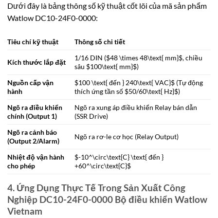
Dưới đây là bảng thông số kỹ thuật cốt lõi của mã sản phẩm
Watlow DC10-24F0-0000:
Tiêu chí kỹ thuật
Thông số chi tiết
1/16 DIN (
$48 \times 48\text{ mm}$
, chiều
Kích thước lắp đặt
sâu
$100\text{ mm}$
)
Nguồn cấp vận
$100 \text{ đến } 240\text{ VAC}$
(Tự động
hành
thích ứng tần số
$50/60\text{ Hz}$
)
Ngõ ra điều khiển
Ngõ ra xung áp điều khiển Relay bán dẫn
chính (Output 1)
(SSR Drive)
Ngõ ra cảnh báo
Ngõ ra rơ-le cơ học (Relay Output)
(Output 2/Alarm)
Nhiệt độ vận hành
$-10^\circ\text{C} \text{ đến }
cho phép
+60^\circ\text{C}$
4. Ứng Dụng Thực Tế Trong Sản Xuất Công
Nghiệp DC10-24F0-0000 Bộ điều khiển Watlow
Vietnam