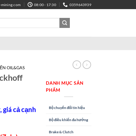
e-mining.com
08:00 - 17:30
0359643939
IẾN OIL&GAS
ckhoff
DANH MỤC SẢN
PHẨM
Bộ chuyển đổi tín hiệu
 giá cả cạnh
Bộ điều khiển đa hướng
Brake & Clutch