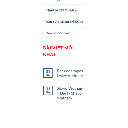
Thiết bị IOT Oil&Gas
Van + Actuator Oil&Gas
Zimmer Vietnam
BÀI VIẾT MỚI
NHẤT
Bar code tapes –
31
Th7
Leuze Vietnam
Shavo Vietnam
31
Th7
– Đại lý Shavo
Vietnam