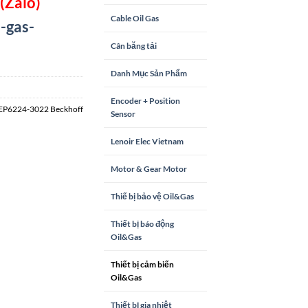
(Zalo)
Cable Oil Gas
-gas-
Cân băng tải
Danh Mục Sản Phẩm
Encoder + Position
EP6224-3022 Beckhoff
Sensor
Lenoir Elec Vietnam
Motor & Gear Motor
Thiế bị bảo vệ Oil&Gas
Thiết bị báo động
Oil&Gas
Thiết bị cảm biến
Oil&Gas
Thiết bị gia nhiệt