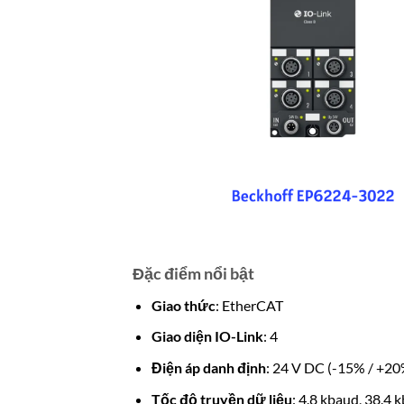
Đặc điểm nổi bật
Giao thức
: EtherCAT
Giao diện IO-Link
: 4
Điện áp danh định
: 24 V DC (-15% / +20
Tốc độ truyền dữ liệu
: 4.8 kbaud, 38.4