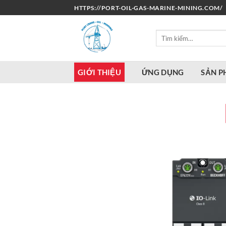
Bỏ
HTTPS://PORT-OIL-GAS-MARINE-MINING.COM/
qua
nội
Tìm
dung
kiếm:
GIỚI THIỆU
ỨNG DỤNG
SẢN 