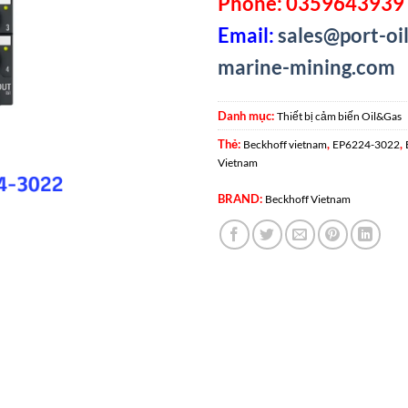
Phone: 0359643939 
Email:
sales@port-oil
marine-mining.com
Danh mục:
Thiết bị cảm biến Oil&Gas
Thẻ:
,
,
Beckhoff vietnam
EP6224-3022
Vietnam
BRAND:
Beckhoff Vietnam