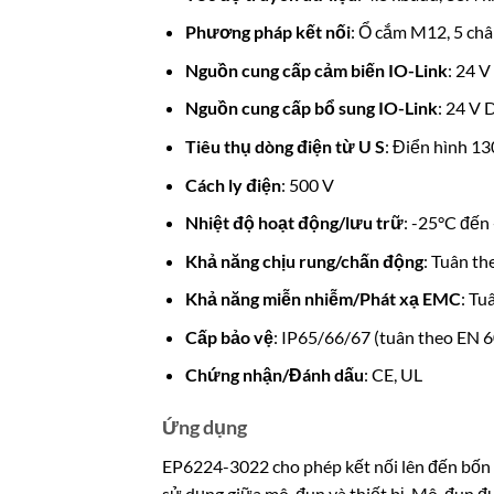
Phương pháp kết nối
: Ổ cắm M12, 5 châ
Nguồn cung cấp cảm biến IO-Link
: 24 V
Nguồn cung cấp bổ sung IO-Link
: 24 V 
Tiêu thụ dòng điện từ U S
: Điển hình 13
Cách ly điện
: 500 V
Nhiệt độ hoạt động/lưu trữ
: -25°C đến
Khả năng chịu rung/chấn động
: Tuân t
Khả năng miễn nhiễm/Phát xạ EMC
: Tu
Cấp bảo vệ
: IP65/66/67 (tuân theo EN 
Chứng nhận/Đánh dấu
: CE, UL
Ứng dụng
EP6224-3022 cho phép kết nối lên đến bốn t
sử dụng giữa mô-đun và thiết bị. Mô-đun đượ