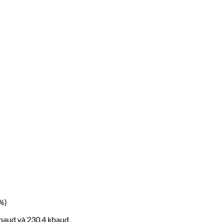
%)
 kbaud và 230.4 kbaud