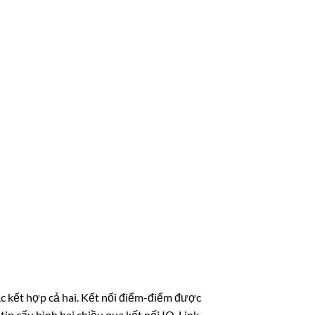
ặc kết hợp cả hai. Kết nối điểm-điểm được
n cấu hình hai chiều qua kết nối IO-Link.