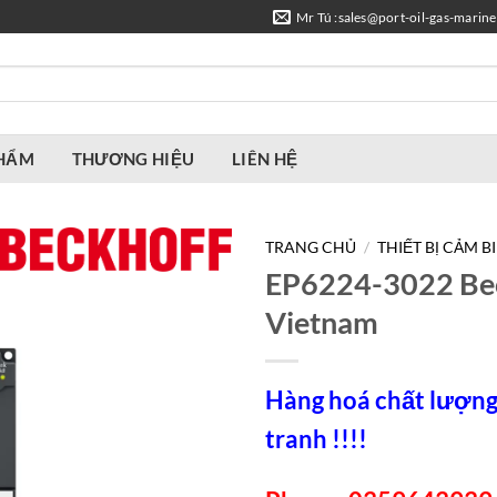
Mr Tú :sales@port-oil-gas-marin
PHẨM
THƯƠNG HIỆU
LIÊN HỆ
TRANG CHỦ
/
THIẾT BỊ CẢM B
EP6224-3022 Be
Vietnam
Hàng hoá chất lượng,
tranh !!!!