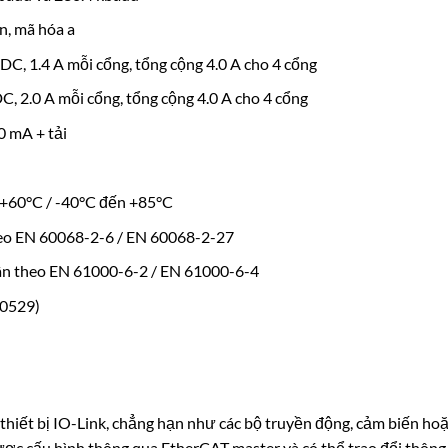
n, mã hóa a
 DC, 1.4 A mỗi cổng, tổng cộng 4.0 A cho 4 cổng
DC, 2.0 A mỗi cổng, tổng cộng 4.0 A cho 4 cổng
0 mA + tải
 +60°C / -40°C đến +85°C
heo EN 60068-2-6 / EN 60068-2-27
ân theo EN 61000-6-2 / EN 61000-6-4
60529)
hiết bị IO-Link, chẳng hạn như các bộ truyền động, cảm biến ho
c cấu hình thông qua EtherCAT master và có thể trao đổi thông ti