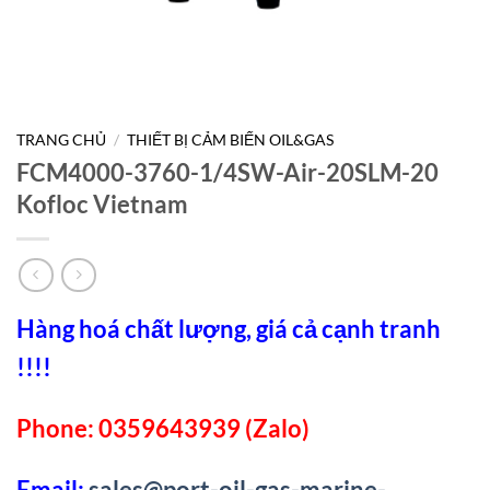
TRANG CHỦ
/
THIẾT BỊ CẢM BIẾN OIL&GAS
FCM4000-3760-1/4SW-Air-20SLM-20
Kofloc Vietnam
Hàng hoá chất lượng, giá cả cạnh tranh
!!!!
Phone: 0359643939 (Zalo)
Email:
sales@port-oil-gas-marine-