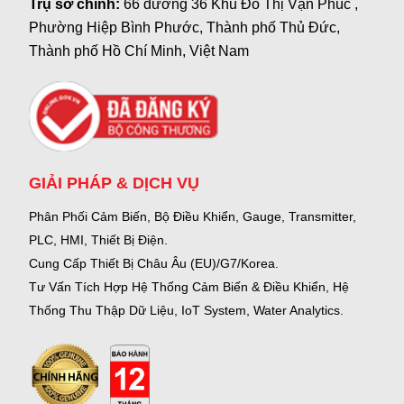
Trụ sở chính:
66 đường 36 Khu Đô Thị Vạn Phúc ,
Phường Hiệp Bình Phước, Thành phố Thủ Đức,
Thành phố Hồ Chí Minh, Việt Nam
GIẢI PHÁP & DỊCH VỤ
Phân Phối Cảm Biến, Bộ Điều Khiển, Gauge,
Transmitter,
PLC, HMI, Thiết Bị Điện.
Cung Cấp Thiết Bị Châu Âu (EU)/G7/Korea.
Tư Vấn Tích Hợp Hệ Thống Cảm Biến & Điều Khiển, Hệ
Thống Thu Thập Dữ Liệu, IoT System, Water Analytics.