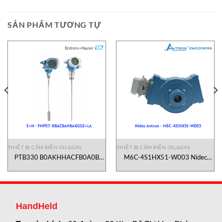
SẢN PHẨM TƯƠNG TỰ
THIẾT BỊ CẢM BIẾN OIL&GAS
THIẾT BỊ CẢM BIẾN OIL&GAS
PTB330 B0AKHHACFB0A0B
M6C-4S1HX51-W003 Nidec
Vaisala Vietnam
Avtron Vietnam
HandHeld