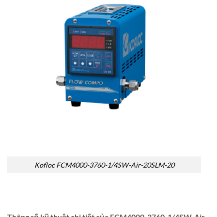
Kofloc FCM4000-3760-1/4SW-Air-20SLM-20
Thông số kỹ thuật chi tiết của FCM4000-3760-1/4SW-Air-