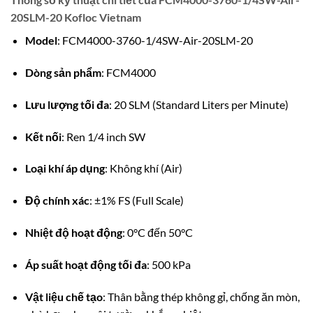
20SLM-20 Kofloc Vietnam
Model
:
FCM4000-3760-1/4SW-Air-20SLM-20
Dòng sản phẩm
:
FCM4000
Lưu lượng tối đa
:
20 SLM (Standard Liters per Minute)
Kết nối
:
Ren 1/4 inch SW
Loại khí áp dụng
:
Không khí (Air)
Độ chính xác
:
±1% FS (Full Scale)
Nhiệt độ hoạt động
:
0°C đến 50°C
Áp suất hoạt động tối đa
:
500 kPa
Vật liệu chế tạo
:
Thân bằng thép không gỉ, chống ăn mòn,