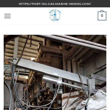
Bỏ
HTTPS://PORT-OIL-GAS-MARINE-MINING.COM/
qua
nội
0
dung