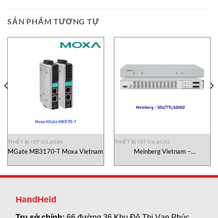
SẢN PHẨM TƯƠNG TỰ
THIẾT BỊ IOT OIL&GAS
THIẾT BỊ IOT OIL&GAS
MGate MB3170-T Moxa Vietnam
Meinberg Vietnam –
SDU/TTL/AD102 Bộ chia tín
hiệu Meinberg Vietnam
HandHeld
Trụ sở chính:
66 đường 36 Khu Đô Thị Vạn Phúc ,