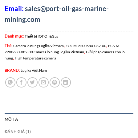
Email:
sales@port-oil-gas-marine-
mining.com
Danh mục:
Thiết bị IOT Oil&Gas
Thẻ:
,
,
Camera lò nung Logika Vietnam
FCS-M-2200680-082-00
FCS-M-
,
2200680-082-00 Camera lò nung Logika Vietnam
Giải pháp camera cho lò
,
nung
High temperature camera
BRAND:
Logika Việt Nam
MÔ TẢ
ĐÁNH GIÁ (1)