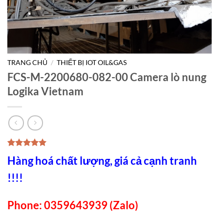
TRANG CHỦ
/
THIẾT BỊ IOT OIL&GAS
FCS-M-2200680-082-00 Camera lò nung
Logika Vietnam
5.00
1
trên 5
Hàng hoá chất lượng, giá cả cạnh tranh
dựa trên
đánh giá
!!!!
Phone: 0359643939 (Zalo)