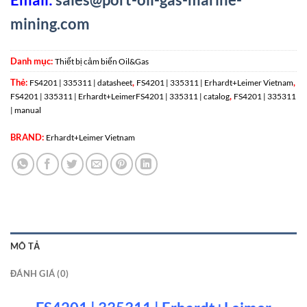
mining.com
Danh mục:
Thiết bị cảm biến Oil&Gas
Thẻ:
,
,
FS4201 | 335311 | datasheet
FS4201 | 335311 | Erhardt+Leimer Vietnam
,
FS4201 | 335311 | Erhardt+LeimerFS4201 | 335311 | catalog
FS4201 | 335311
| manual
BRAND:
Erhardt+Leimer Vietnam
MÔ TẢ
ĐÁNH GIÁ (0)