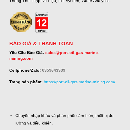
Thống Thu Thập Dữ Liệu, IoT System, Water Analytics.
BÁO GIÁ & THANH TOÁN
Yêu Cầu Báo Giá:
sales@port-oil-gas-marine-
mining.com
Cellphone/Zalo:
0359643939
Trang sản phẩm:
https://port-oil-gas-marine-mining.com/
Chuyên nhập khẩu và phân phối cảm biến, thiết bị đo
lường và điều khiển.