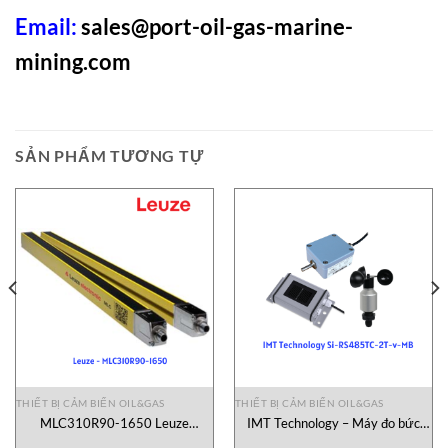
Email:
sales@port-oil-gas-marine-
mining.com
SẢN PHẨM TƯƠNG TỰ
THIẾT BỊ CẢM BIẾN OIL&GAS
THIẾT BỊ CẢM BIẾN OIL&GAS
MLC310R90-1650 Leuze
IMT Technology – Máy đo bức
Vietnam
xạ Si-RS485TC-2T-v-MB