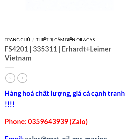
TRANG CHỦ
/
THIẾT BỊ CẢM BIẾN OIL&GAS
FS4201 | 335311 | Erhardt+Leimer
Vietnam
Hàng hoá chất lượng, giá cả cạnh tranh
!!!!
Phone: 0359643939 (Zalo)
Email:
sales@port-oil-gas-marine-