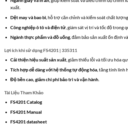
Ngành giấy và in ấn
, giúp kiểm soát và điều chỉnh độ chính x
xuất.
Dệt may và bao bì
, hỗ trợ căn chỉnh và kiểm soát chất lượng 
Công nghiệp ô tô và điện tử
, giám sát vị trí và tốc độ trong q
Ngành thực phẩm và đồ uống
, đảm bảo sản xuất ổn định và
Lợi ích khi sử dụng FS4201 | 335311
Cải thiện hiệu suất sản xuất
, giảm thiểu lỗi và tối ưu hóa qu
Tích hợp dễ dàng với hệ thống tự động hóa
, tăng tính linh
Độ bền cao, giảm chi phí bảo trì và vận hành
.
Tài Liệu Tham Khảo
FS4201 Catalog
FS4201 Ma
n
ual
FS4201 datasheet