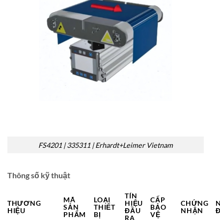
FS4201 | 335311 | Erhardt+Leimer Vietnam
Thông số kỹ thuật
TÍN
MÃ
LOẠI
CẤP
THƯƠNG
HIỆU
CHỨNG
SẢN
THIẾT
BẢO
HIỆU
ĐẦU
NHẬN
PHẨM
BỊ
VỆ
RA