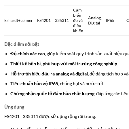
Cảm
biến
Analog,
Erhardt+Leimer
FS4201
335311
đo và
IP65
C
Digital
điều
khiển
Đặc điểm nổi bật
Độ chính xác cao
, giúp kiểm soát quy trình sản xuất hiệu qu
Thiết kế bền bỉ, phù hợp với môi trường công nghiệp
.
Hỗ trợ tín hiệu đầu ra analog và digital
, dễ dàng tích hợp v
Tiêu chuẩn bảo vệ IP65
, chống bụi và nước tốt.
Chứng nhận quốc tế đảm bảo chất lượng
, đáp ứng các tiê
Ứng dụng
FS4201 | 335311 được sử dụng rộng rãi trong: