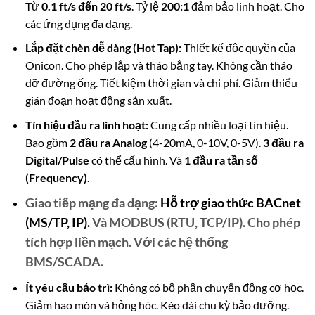
Từ
0.1 ft/s đến 20 ft/s
. Tỷ lệ
200:1
đảm bảo linh hoạt. Cho
các ứng dụng đa dạng.
Lắp đặt chèn dễ dàng (Hot Tap):
Thiết kế độc quyền của
Onicon. Cho phép lắp và tháo bằng tay. Không cần tháo
dỡ đường ống. Tiết kiệm thời gian và chi phí. Giảm thiểu
gián đoạn hoạt động sản xuất.
Tín hiệu đầu ra linh hoạt:
Cung cấp nhiều loại tín hiệu.
Bao gồm
2 đầu ra Analog
(4-20mA, 0-10V, 0-5V).
3 đầu ra
Digital/Pulse
có thể cấu hình. Và
1 đầu ra tần số
(Frequency)
.
Giao tiếp mạng đa dạng:
Hỗ trợ giao thức
BACnet
(MS/TP, IP).
Và
MODBUS
(RTU, TCP/IP). Cho phép
tích hợp liền mạch. Với các hệ thống
BMS/SCADA.
Ít yêu cầu bảo trì:
Không có bộ phận chuyển động cơ học.
Giảm hao mòn và hỏng hóc. Kéo dài chu kỳ bảo dưỡng.