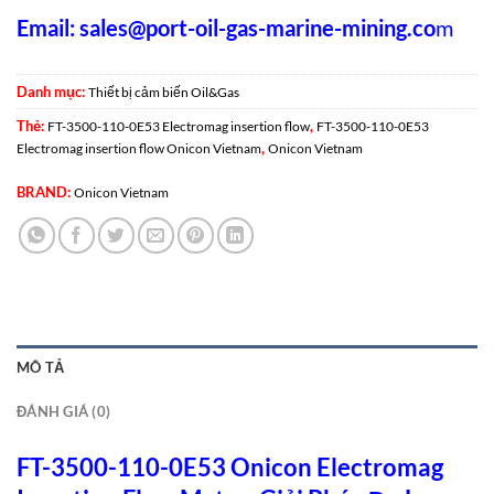
Email:
sales@port-oil-gas-marine-mining.co
m
Danh mục:
Thiết bị cảm biến Oil&Gas
Thẻ:
,
FT-3500-110-0E53 Electromag insertion flow
FT-3500-110-0E53
,
Electromag insertion flow Onicon Vietnam
Onicon Vietnam
BRAND:
Onicon Vietnam
MÔ TẢ
ĐÁNH GIÁ (0)
FT-3500-110-0E53 Onicon Electromag