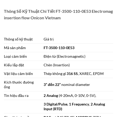
Thông Số Kỹ Thuật Chi Tiết FT-3500-110-0E53 Electromag
insertion flow Onicon Vietnam
Thông số kỹ thuật
Giá trị
Mã sản phẩm
FT-3500-110-0E53
Loại cảm biến
Điện từ (Electromagnetic)
Kiểu lắp đặt
Chèn (Insertion)
Vật liệu cảm biến
Thép không gỉ
316 SS
, XAREC, EPDM
Kích thước đường
3” đến 22”
nominal diameter
ống
Tín hiệu đầu ra
2 Analog
(4-20mA, 0-10V, 0-5V),
3 Digital/Pulse
,
1 Frequency
,
2 Analog
Input (RTD)