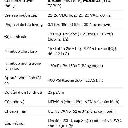
Giao thức truyền
BACnet
(MS/TP, IP),
MODBUS
(RTU,
thông
TCP/IP)
Điện áp nguồn cấp
22-26 VDC hoặc 20-28 VAC, 60 Hz
Phạm vi đo lưu lượng
0.1 ft/s đến 20 ft/s (200:1 turndown)
±
1.0%
giá trị đọc (2-20 ft/s),
±
0.02
ft/s
Độ chính xác
(dưới 2 ft/s)
1
5
∘
F
đến
25
0
∘
F
($ -9.4^\circ \text{C}$
Nhiệt độ chất lỏng
đến
12
1
∘
C
)
Nhiệt độ môi trường
−
2
0
∘
F
đến
15
0
∘
F
(Bảng mạch)
làm việc
Áp suất vận hành tối
400 PSI (tương đương 27.5 bar)
đa
Độ dẫn điện tối thiểu
25
μ
S/cm
Cấp bảo vệ
NEMA 6 (cảm biến), NEMA 4 (màn hình)
Chứng nhận
UL, NSF/ANSI 61 & 372 (cho cảm biến)
Lên đến 200ft, cáp 3 cặp xoắn, có vỏ PVC,
Cáp kết nối
chôn trực tiếp