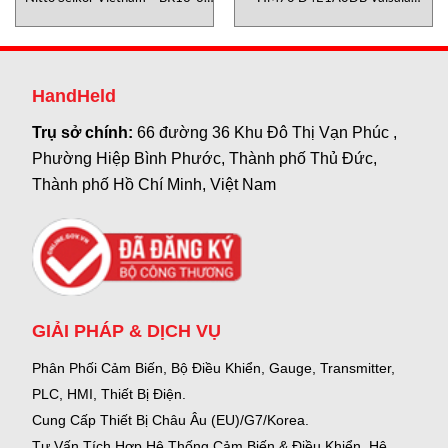
Thiết bị đo lưu lượng dầu- Nitto
Vietnam
Seiko Vietnam
HandHeld
Trụ sở chính:
66 đường 36 Khu Đô Thị Vạn Phúc ,
Phường Hiệp Bình Phước, Thành phố Thủ Đức,
Thành phố Hồ Chí Minh, Việt Nam
GIẢI PHÁP & DỊCH VỤ
Phân Phối Cảm Biến, Bộ Điều Khiển, Gauge,
Transmitter,
PLC, HMI, Thiết Bị Điện.
Cung Cấp Thiết Bị Châu Âu (EU)/G7/Korea.
Tư Vấn Tích Hợp Hệ Thống Cảm Biến & Điều Khiển, Hệ