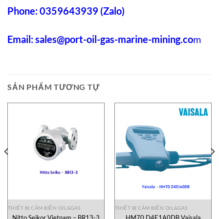
Phone: 0359643939 (Zalo)
Email:
sales@port-oil-gas-marine-mining.co
m
SẢN PHẨM TƯƠNG TỰ
THIẾT BỊ CẢM BIẾN OIL&GAS
THIẾT BỊ CẢM BIẾN OIL&GAS
Nitto Seikor Vietnam – BR13-3
HM70 D4E1A0DB Vaisala