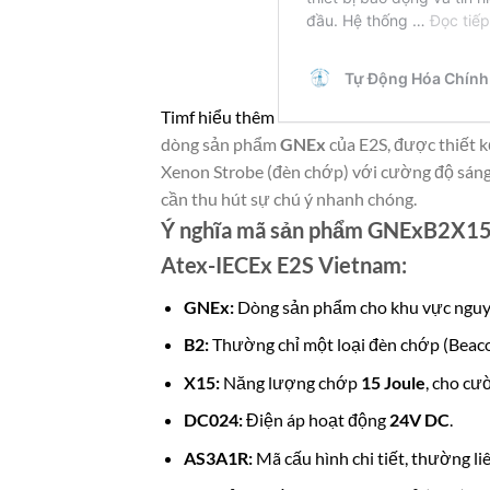
Timf hiểu thêm
dòng sản phẩm
GNEx
của E2S, được thiết k
Xenon Strobe (đèn chớp) với cường độ sáng 
cần thu hút sự chú ý nhanh chóng.
Ý nghĩa mã sản phẩm GNExB2X1
Atex-IECEx E2S Vietnam:
GNEx:
Dòng sản phẩm cho khu vực nguy 
B2:
Thường chỉ một loại đèn chớp (Beaco
X15:
Năng lượng chớp
15 Joule
, cho cư
DC024:
Điện áp hoạt động
24V DC
.
AS3A1R:
Mã cấu hình chi tiết, thường li