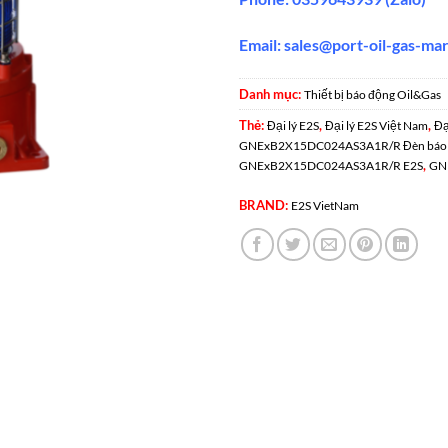
Email:
sales@port-oil-gas-ma
Danh mục:
Thiết bị báo động Oil&Gas
Thẻ:
,
,
Đại lý E2S
Đại lý E2S Việt Nam
Đạ
GNExB2X15DC024AS3A1R/R Đèn báo c
,
GNExB2X15DC024AS3A1R/R E2S
GN
BRAND:
E2S VietNam