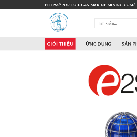
Bỏ
HTTPS://PORT-OIL-GAS-MARINE-MINING.COM/
qua
nội
Tìm
dung
kiếm:
GIỚI THIỆU
ỨNG DỤNG
SẢN 