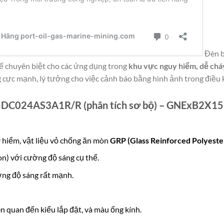
Đèn 
ế chuyên biệt cho các ứng dụng trong
khu vực nguy hiểm, dễ chá
cực mạnh, lý tưởng cho việc cảnh báo bằng hình ảnh trong điều 
5DC024AS3A1R/R (phân tích sơ bộ) – GNExB2X1
hiểm, vật liệu vỏ chống ăn mòn
GRP (Glass Reinforced Polyeste
n) với cường độ sáng cụ thể.
ờng độ sáng rất mạnh.
ên quan đến kiểu lắp đặt, và màu ống kính.