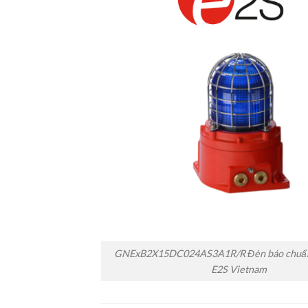
GNExB2X15DC024AS3A1R/R Đèn báo chuẩn
E2S Vietnam