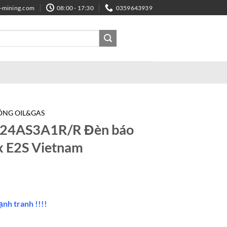
e-mining.com
08:00 - 17:30
0359643939
ĐỘNG OIL&GAS
4AS3A1R/R Đèn báo
x E2S Vietnam
ạnh tranh !!!!