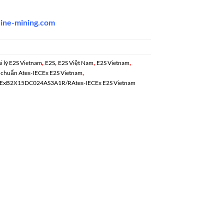
rine-mining.co
m
,
,
,
,
i lý E2S Vietnam
E2S
E2S Việt Nam
E2S Vietnam
,
huẩn Atex-IECEx E2S Vietnam
ExB2X15DC024AS3A1R/RAtex-IECEx E2S Vietnam