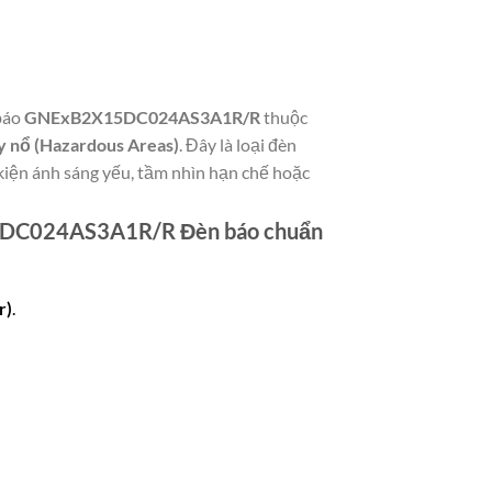
báo
GNExB2X15DC024AS3A1R/R
thuộc
y nổ (Hazardous Areas)
. Đây là loại đèn
kiện ánh sáng yếu, tầm nhìn hạn chế hoặc
5DC024AS3A1R/R Đèn báo chuẩn
r)
.