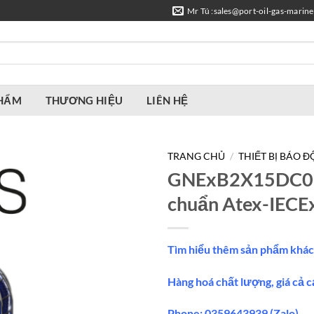
Mr Tú :sales@port-oil-gas-marin
PHẨM
THƯƠNG HIỆU
LIÊN HỆ
TRANG CHỦ
/
THIẾT BỊ BÁO 
GNExB2X15DC02
chuẩn Atex-IECE
Tìm hiểu thêm sản phẩm khác
Hàng hoá chất lượng, giá cả c
Phone: 0359643939 (Zalo)