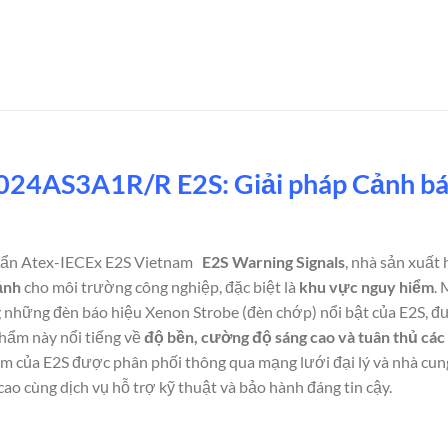
AS3A1R/R E2S: Giải pháp Cảnh báo
n Atex-IECEx E2S Vietnam
E2S Warning Signals
, nhà sản xuất
ảnh
cho môi trường công nghiệp, đặc biệt là
khu vực nguy hiểm
.
 những đèn báo hiệu Xenon Strobe (đèn chớp) nổi bật của E2S, đư
phẩm này nổi tiếng về
độ bền, cường độ sáng cao và tuân thủ các
ẩm của E2S được phân phối thông qua mạng lưới đại lý và nhà cun
cao cùng dịch vụ hỗ trợ kỹ thuật và bảo hành đáng tin cậy.