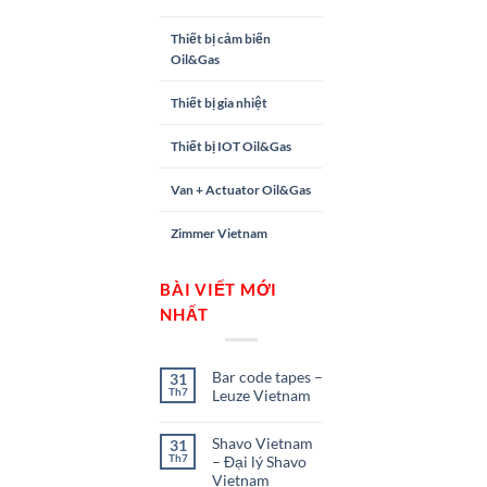
Thiết bị cảm biến
Oil&Gas
Thiết bị gia nhiệt
Thiết bị IOT Oil&Gas
Van + Actuator Oil&Gas
Zimmer Vietnam
BÀI VIẾT MỚI
NHẤT
Bar code tapes –
31
Th7
Leuze Vietnam
Shavo Vietnam
31
Th7
– Đại lý Shavo
Vietnam