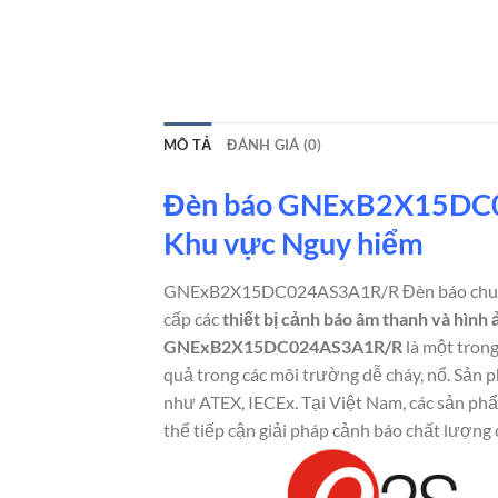
MÔ TẢ
ĐÁNH GIÁ (0)
Đèn báo GNExB2X15DC024
Khu vực Nguy hiểm
GNExB2X15DC024AS3A1R/R Đèn báo chuẩ
cấp các
thiết bị cảnh báo âm thanh và hình 
GNExB2X15DC024AS3A1R/R
là một trong
quả trong các môi trường dễ cháy, nổ. Sản 
như ATEX, IECEx. Tại Việt Nam, các sản ph
thể tiếp cận giải pháp cảnh báo chất lượng 