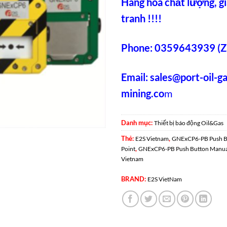
Hàng hoá chất lượng, gi
tranh !!!!
Phone: 0359643939 (Z
Email:
sales@port-oil-g
mining.co
m
Danh mục:
Thiết bị báo động Oil&Gas
Thẻ:
,
E2S Vietnam
GNExCP6-PB Push Bu
,
Point
GNExCP6-PB Push Button Manual 
Vietnam
BRAND:
E2S VietNam