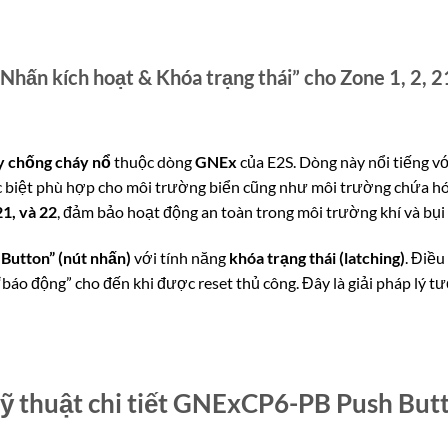
hấn kích hoạt & Khóa trạng thái” cho Zone 1, 2, 2
y chống cháy nổ
thuộc dòng
GNEx
của E2S.
Dòng này nổi tiếng vớ
đặc biệt phù hợp cho môi trường biển cũng như môi trường chứa 
21, và 22
, đảm bảo hoạt động an toàn trong môi trường khí và bụi
 Button” (nút nhấn)
với tính năng
khóa trạng thái (latching)
.
Điều 
“báo động” cho đến khi được reset thủ công. Đây là giải pháp lý t
kỹ thuật chi tiết GNExCP6-PB Push But