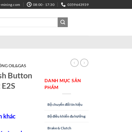
e-mining.com
08:00 - 17:30
0359643939
ĐỘNG OIL&GAS
h Button
DANH MỤC SẢN
t E2S
PHẨM
Bộ chuyển đổi tín hiệu
m khác
Bộ điều khiển đa hướng
Brake & Clutch