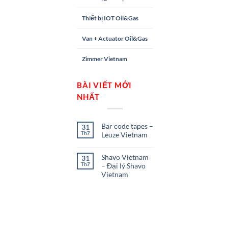
Thiết bị IOT Oil&Gas
Van + Actuator Oil&Gas
Zimmer Vietnam
BÀI VIẾT MỚI
NHẤT
Bar code tapes –
31
Th7
Leuze Vietnam
Shavo Vietnam
31
Th7
– Đại lý Shavo
Vietnam