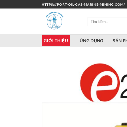
Bỏ
HTTPS://PORT-OIL-GAS-MARINE-MINING.COM/
qua
nội
Tìm
dung
kiếm:
GIỚI THIỆU
ỨNG DỤNG
SẢN 