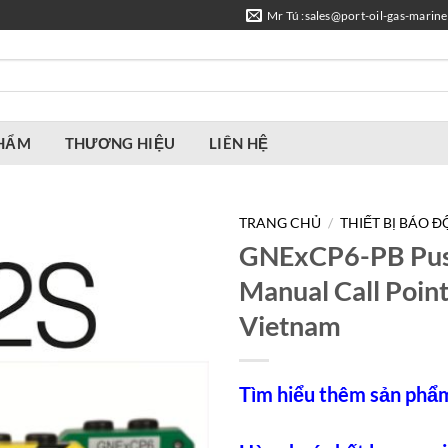
Mr Tú :sales@port-oil-gas-marin
PHẨM
THƯƠNG HIỆU
LIÊN HỆ
TRANG CHỦ
/
THIẾT BỊ BÁO 
GNExCP6-PB Pus
Manual Call Poin
Vietnam
Tìm hiểu thêm sản phẩ