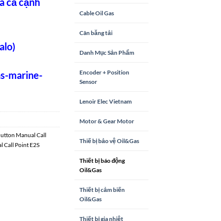
á cả cạnh
Cable Oil Gas
Cân băng tải
alo)
Danh Mục Sản Phẩm
Encoder + Position
as-marine-
Sensor
Lenoir Elec Vietnam
Motor & Gear Motor
tton Manual Call
Thiế bị bảo vệ Oil&Gas
Call Point E2S
Thiết bị báo động
Oil&Gas
Thiết bị cảm biến
Oil&Gas
Thiết bị gia nhiệt