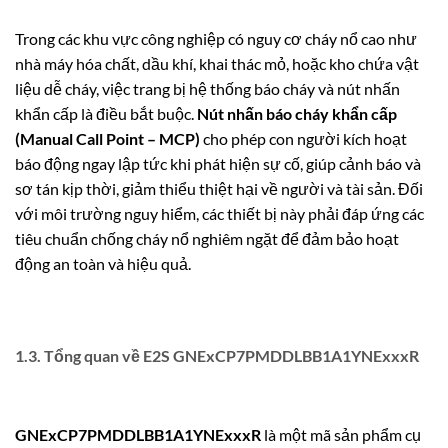
Trong các khu vực công nghiệp có nguy cơ cháy nổ cao như
nhà máy hóa chất, dầu khí, khai thác mỏ, hoặc kho chứa vật
liệu dễ cháy, việc trang bị hệ thống báo cháy và nút nhấn
khẩn cấp là điều bắt buộc.
Nút nhấn báo cháy khẩn cấp
(Manual Call Point – MCP)
cho phép con người kích hoạt
báo động ngay lập tức khi phát hiện sự cố, giúp cảnh báo và
sơ tán kịp thời, giảm thiểu thiệt hại về người và tài sản. Đối
với môi trường nguy hiểm, các thiết bị này phải đáp ứng các
tiêu chuẩn chống cháy nổ nghiêm ngặt để đảm bảo hoạt
động an toàn và hiệu quả.
1.3. Tổng quan về E2S GNExCP7PMDDLBB1A1YNExxxR
GNExCP7PMDDLBB1A1YNExxxR
là một mã sản phẩm cụ