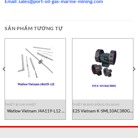
Email:
sales@port-oil-gas-marine-mining.co
m
SẢN PHẨM TƯƠNG TỰ
THIẾT BỊ GIA NHIỆT
THIẾT BỊ BÁO ĐỘNG OIL&GAS
Watlow Vietnam J4A119-L12 –
E2S Vietnam K-SML10AC380G –
Đầu gia nhiệt – Watlow Vietnam
Còi báo dùng cho Oil-Gas- E2S
Vietnam