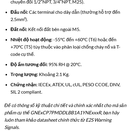
chuyển đổi 1/2″NPT, 3/4″NPT, M25).
Đấu nối:
Các terminal cho dây dẫn (thường hỗ trợ đến
2.5mm²).
Đất nối:
Kết nối đất bên ngoài M5.
Nhiệt độ hoạt động:
-55°C đến +60°C (T6) hoặc đến
+70°C (T5) tùy thuộc vào phân loại chống cháy nổ và T-
code cụ thể.
Độ ẩm tương đối:
95% RH @ 20°C.
Trọng lượng:
Khoảng 2.1 Kg.
Chứng nhận:
IECEx, ATEX, UL, cUL, PESO CCOE, DNV,
SIL 2 compliant.
Để có thông số kỹ thuật chi tiết và chính xác nhất cho mã sản
phẩm cụ thể GNExCP7PMDDLBB1A1YNExxxR, bạn hãy
luôn tham khảo datasheet chính thức từ E2S Warning
Signals.