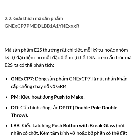
2.2. Giải thích mã sản phẩm
GNExCP7PMDDLBB1A1YNExxxR
Mã sản phẩm E2S thường rất chi tiết, mỗi ký tự hoặc nhóm
ký tự đại diện cho một đặc điểm cụ thể. Dựa trên cấu trúc mã
E2S, ta có thể phân tích:
GNExCP7
: Dòng sản phẩm GNExCP7, là nút nhấn khẩn
cấp chống cháy nổ vỏ GRP.
PM
: Kiểu hoạt động
Push to Make
.
DD
: Cấu hình công tắc
DPDT (Double Pole Double
Throw)
.
LBB
: Kiểu
Latching Push Button with Break Glass
(nút
nhấn có chốt. Kèm tấm kính vỡ hoặc bộ phận có thể đặt