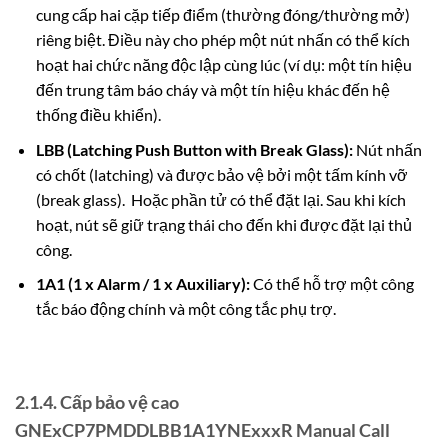
cung cấp hai cặp tiếp điểm (thường đóng/thường mở)
riêng biệt. Điều này cho phép một nút nhấn có thể kích
hoạt hai chức năng độc lập cùng lúc (ví dụ: một tín hiệu
đến trung tâm báo cháy và một tín hiệu khác đến hệ
thống điều khiển).
LBB (Latching Push Button with Break Glass):
Nút nhấn
có chốt (latching) và được bảo vệ bởi một tấm kính vỡ
(break glass). Hoặc phần tử có thể đặt lại. Sau khi kích
hoạt, nút sẽ giữ trạng thái cho đến khi được đặt lại thủ
công.
1A1 (1 x Alarm / 1 x Auxiliary):
Có thể hỗ trợ một công
tắc báo động chính và một công tắc phụ trợ.
2.1.4. Cấp bảo vệ cao
GNExCP7PMDDLBB1A1YNExxxR Manual Call