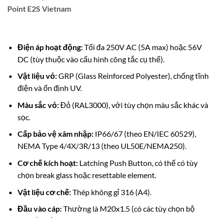
Point E2S Vietnam
Điện áp hoạt động:
Tối đa 250V AC (5A max) hoặc 56V
DC (tùy thuộc vào cấu hình công tắc cụ thể).
Vật liệu vỏ:
GRP (Glass Reinforced Polyester), chống tĩnh
điện và ổn định UV.
Màu sắc vỏ:
Đỏ (RAL3000), với tùy chọn màu sắc khác và
sọc.
Cấp bảo vệ xâm nhập:
IP66/67 (theo EN/IEC 60529),
NEMA Type 4/4X/3R/13 (theo UL50E/NEMA250).
Cơ chế kích hoạt:
Latching Push Button, có thể có tùy
chọn break glass hoặc resettable element.
Vật liệu cơ chế:
Thép không gỉ 316 (A4).
Đầu vào cáp:
Thường là M20x1.5 (có các tùy chọn bộ