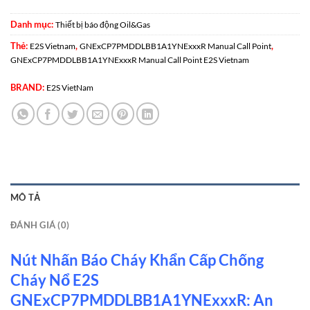
Danh mục:
Thiết bị báo động Oil&Gas
Thẻ:
,
,
E2S Vietnam
GNExCP7PMDDLBB1A1YNExxxR Manual Call Point
GNExCP7PMDDLBB1A1YNExxxR Manual Call Point E2S Vietnam
BRAND:
E2S VietNam
MÔ TẢ
ĐÁNH GIÁ (0)
Nút Nhấn Báo Cháy Khẩn Cấp Chống
Cháy Nổ E2S
GNExCP7PMDDLBB1A1YNExxxR: An