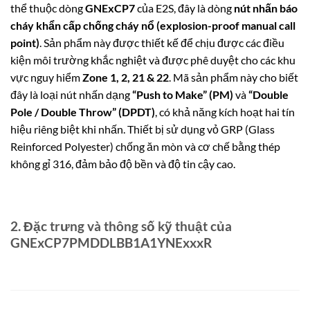
thể thuộc dòng
GNExCP7
của E2S, đây là dòng
nút nhấn báo
cháy khẩn cấp chống cháy nổ (explosion-proof manual call
point)
. Sản phẩm này được thiết kế để chịu được các điều
kiện môi trường khắc nghiệt và được phê duyệt cho các khu
vực nguy hiểm
Zone 1, 2, 21 & 22
. Mã sản phẩm này cho biết
đây là loại nút nhấn dạng
“Push to Make” (PM)
và
“Double
Pole / Double Throw” (DPDT)
, có khả năng kích hoạt hai tín
hiệu riêng biệt khi nhấn. Thiết bị sử dụng vỏ GRP (Glass
Reinforced Polyester) chống ăn mòn và cơ chế bằng thép
không gỉ 316, đảm bảo độ bền và độ tin cậy cao.
2. Đặc trưng và thông số kỹ thuật của
GNExCP7PMDDLBB1A1YNExxxR