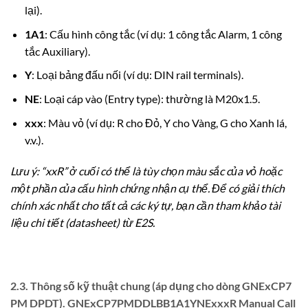
lại).
1A1
: Cấu hình công tắc (ví dụ: 1 công tắc Alarm, 1 công
tắc Auxiliary).
Y
: Loại bảng đấu nối (ví dụ: DIN rail terminals).
NE
: Loại cáp vào (Entry type): thường là M20x1.5.
xxx
: Màu vỏ (ví dụ: R cho Đỏ, Y cho Vàng, G cho Xanh lá,
v.v.).
Lưu ý: “xxR” ở cuối có thể là tùy chọn màu sắc của vỏ hoặc
một phần của cấu hình chứng nhận cụ thể. Để có giải thích
chính xác nhất cho tất cả các ký tự, bạn cần tham khảo tài
liệu chi tiết (datasheet) từ E2S.
2.3. Thông số kỹ thuật chung (áp dụng cho dòng GNExCP7
PM DPDT). GNExCP7PMDDLBB1A1YNExxxR Manual Call