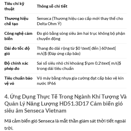
Tiêu chí kỹ
Thông số chi tiết
thuật
Thương hiệu
Senseca (Thương hiệu cao cấp mới thay thế cho
chế tạo
Delta Ohm Ý)
Công nghệ cảm
Đo gió bằng sóng siêu âm hai trục không bộ phận
biến
chuyển động
Dải đo tốc độ
Thang đo dải rộng từ
$0 \text{ đến } 60\text{
gió
m/s}$
(Đáp ứng cấp bão)
Độ chính xác
Sai số siêu nhỏ chỉ khoảng
$\pm 0.2\text{ m/s}$
phép đo
trong dải tiêu chuẩn
Tiêu chuẩn bảo
Vỏ máy bằng nhựa gia cường đạt cấp bảo vệ kín
vệ vỏ
nước IP66
4. Ứng Dụng Thực Tế Trong Ngành Khí Tượng Và
Quản Lý Năng Lượng HD51.3D17 Cảm biến gió
siêu âm Senseca Vietnam
Mã cảm biến gió Senseca là mắt thần giám sát thời tiết ngoài
trời.