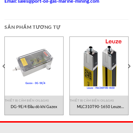
Email: sales@port-oil-gas-marine-mining.com
SẢN PHẨM TƯƠNG TỰ
THIẾT BỊ CẢM BIẾN OIL&GAS
THIẾT BỊ CẢM BIẾN OIL&GAS
DG-9E/4 Đầu dò khí Gazex
MLC310T90-1650 Leuze
Vietnam