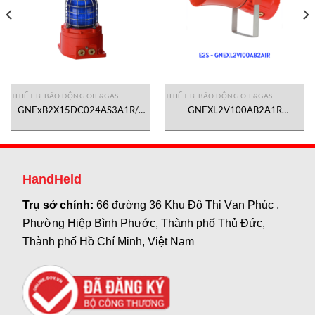
THIẾT BỊ BÁO ĐỘNG OIL&GAS
THIẾT BỊ BÁO ĐỘNG OIL&GAS
GNExB2X15DC024AS3A1R/R
GNEXL2V100AB2A1R
Đèn báo chuẩn Atex-IECEx E2S
E2S Vietnam
Vietnam
HandHeld
Trụ sở chính:
66 đường 36 Khu Đô Thị Vạn Phúc ,
Phường Hiệp Bình Phước, Thành phố Thủ Đức,
Thành phố Hồ Chí Minh, Việt Nam