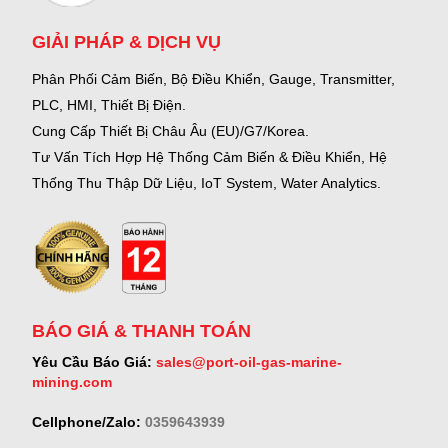
GIẢI PHÁP & DỊCH VỤ
Phân Phối Cảm Biến, Bộ Điều Khiển, Gauge,
Transmitter,
PLC, HMI, Thiết Bị Điện.
Cung Cấp Thiết Bị Châu Âu (EU)/G7/Korea.
Tư Vấn Tích Hợp Hệ Thống Cảm Biến & Điều Khiển, Hệ
Thống Thu Thập Dữ Liệu, IoT System, Water Analytics.
BÁO GIÁ & THANH TOÁN
Yêu Cầu Báo Giá:
sales@port-oil-gas-marine-
mining.com
Cellphone/Zalo:
0359643939