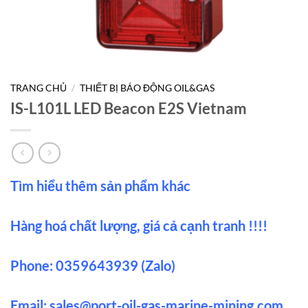
TRANG CHỦ
/
THIẾT BỊ BÁO ĐỘNG OIL&GAS
IS-L101L LED Beacon E2S Vietnam
Tìm hiểu thêm sản phẩm khác
Hàng hoá chất lượng, giá cả cạnh tranh !!!!
Phone: 0359643939 (Zalo)
Email:
sales@port-oil-gas-marine-mining.co
m