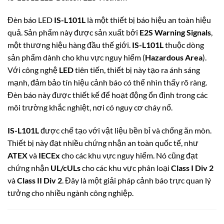
Đèn báo LED
IS-L101L
là một thiết bị báo hiệu an toàn hiệu
quả.
Sản phẩm này được sản xuất bởi
E2S Warning Signals
,
một thương hiệu hàng đầu thế giới.
IS-L101L
thuộc dòng
sản phẩm dành cho khu vực nguy hiểm (
Hazardous Area
).
Với công nghệ
LED
tiên tiến, thiết bị này tạo ra ánh sáng
mạnh, đảm bảo tín hiệu cảnh báo có thể nhìn thấy rõ ràng.
Đèn báo này được thiết kế để hoạt động ổn định trong các
môi trường khắc nghiệt, nơi có nguy cơ cháy nổ.
IS-L101L
được chế tạo với vật liệu bền bỉ và chống ăn mòn.
Thiết bị này đạt nhiều chứng nhận an toàn quốc tế, như
ATEX
và
IECEx
cho các khu vực nguy hiểm.
Nó cũng đạt
chứng nhận
UL/cULs
cho các khu vực phân loại
Class I Div 2
và
Class II Div 2
.
Đây là một giải pháp cảnh báo trực quan lý
tưởng cho nhiều ngành công nghiệp.