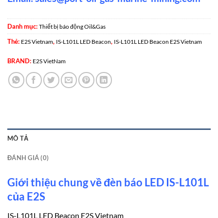
Danh mục:
Thiết bị báo động Oil&Gas
Thẻ:
,
,
E2S Vietnam
IS-L101L LED Beacon
IS-L101L LED Beacon E2S Vietnam
BRAND:
E2S VietNam
MÔ TẢ
ĐÁNH GIÁ (0)
Giới thiệu chung về đèn báo LED IS-L101L
của E2S
IS-L101L LED Beacon E2S Vietnam