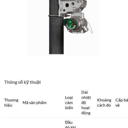
Thông số kỹ thuật
Dải
Loại
nhiệt
Thương
Khoảng
Cấp b
Mã sản phẩm
cảm
độ
hiệu
cách đo
vệ
biến
hoạt
động
Đầu
dò khí