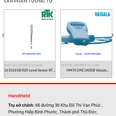
SẢN PHẨM TƯƠNG TỰ
THIẾT BỊ CẢM BIẾN OIL&GAS
THIẾT BỊ CẢM BIẾN OIL&GAS
16102658/020 Level Sensor RTK
HM70 D4E1A0DB Vaisala
Vietnam
Vietnam
HandHeld
Trụ sở chính:
66 đường 36 Khu Đô Thị Vạn Phúc ,
Phường Hiệp Bình Phước, Thành phố Thủ Đức,