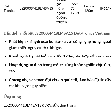
gas
-55°C
Det-
Lên đến
LS2000SM18LMSA1S
hồng
đến
IP66/I
Tronics
120m
ngoại
+75°C
đường
truyền
Đặc điểm nổi bật LS2000SM18LMSA1S Det-tronics Vietnam
Phát hiện khí hydrocarbon từ xa với công nghệ hồng ngoạ
giảm thiểu nguy cơ rò rỉ khí gas.
Khoảng cách phát hiện lên đến 120m
, phù hợp với các khu 
Hoạt động ổn định trong môi trường khắc nghiệt
, chịu đư
cao.
Chứng nhận an toàn đạt chuẩn quốc tế
, đảm bảo độ tin cậ
các khu vực nguy hiểm.
Ứng dụng
LS2000SM18LMSA1S được sử dụng trong: