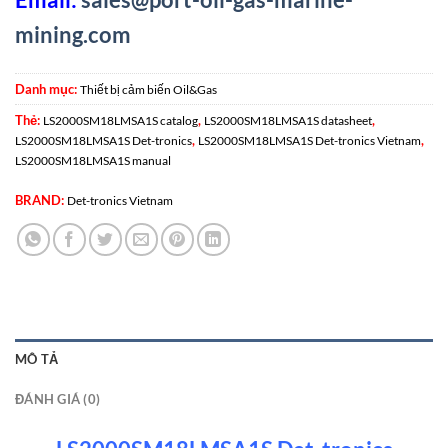
mining.com
Danh mục:
Thiết bị cảm biến Oil&Gas
Thẻ:
,
,
LS2000SM18LMSA1S catalog
LS2000SM18LMSA1S datasheet
,
,
LS2000SM18LMSA1S Det-tronics
LS2000SM18LMSA1S Det-tronics Vietnam
LS2000SM18LMSA1S manual
BRAND:
Det-tronics Vietnam
MÔ TẢ
ĐÁNH GIÁ (0)