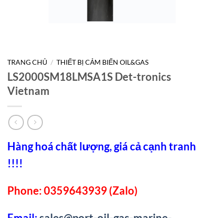
TRANG CHỦ
/
THIẾT BỊ CẢM BIẾN OIL&GAS
LS2000SM18LMSA1S Det-tronics
Vietnam
Hàng hoá chất lượng, giá cả cạnh tranh
!!!!
Phone: 0359643939 (Zalo)
Email:
sales@port-oil-gas-marine-