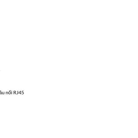
P
ầu nối RJ45