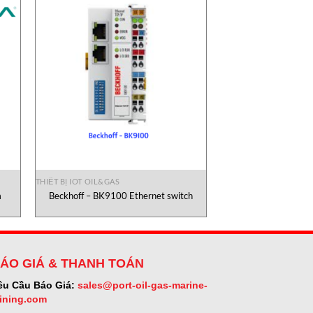
THIẾT BỊ IOT OIL&GAS
m
Beckhoff – BK9100 Ethernet switch
ÁO GIÁ & THANH TOÁN
êu Cầu Báo Giá:
sales@port-oil-gas-marine-
ining.com