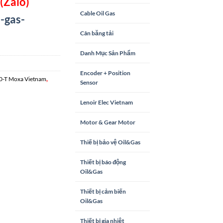
(Zalo)
Cable Oil Gas
-gas-
Cân băng tải
Danh Mục Sản Phẩm
Encoder + Position
,
-T Moxa Vietnam
Sensor
Lenoir Elec Vietnam
Motor & Gear Motor
Thiế bị bảo vệ Oil&Gas
Thiết bị báo động
Oil&Gas
Thiết bị cảm biến
Oil&Gas
Thiết bị gia nhiệt