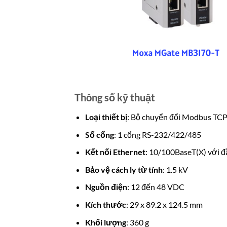
Thông số kỹ thuật
Loại thiết bị
: Bộ chuyển đổi Modbus TC
Số cổng
: 1 cổng RS-232/422/485
Kết nối Ethernet
: 10/100BaseT(X) với đ
Bảo vệ cách ly từ tính
: 1.5 kV
Nguồn điện
: 12 đến 48 VDC
Kích thước
: 29 x 89.2 x 124.5 mm
Khối lượng
: 360 g