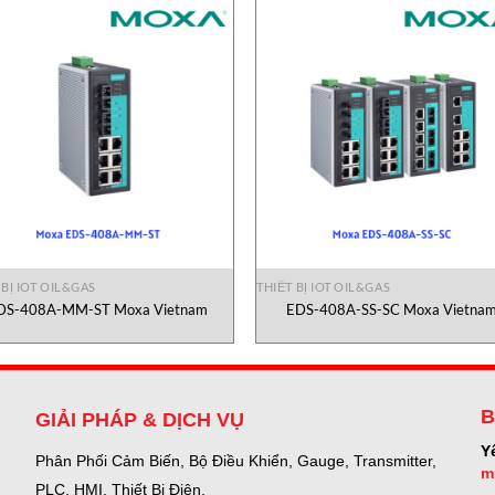
 BỊ IOT OIL&GAS
THIẾT BỊ IOT OIL&GAS
DS-408A-MM-ST Moxa Vietnam
EDS-408A-SS-SC Moxa Vietna
B
GIẢI PHÁP & DỊCH VỤ
Y
Phân Phối Cảm Biến, Bộ Điều Khiển, Gauge,
Transmitter,
m
PLC, HMI, Thiết Bị Điện.