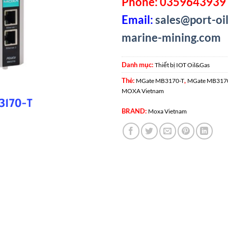
Phone: 0359643939 
Email:
sales@port-oil
marine-mining.com
Danh mục:
Thiết bị IOT Oil&Gas
Thẻ:
,
MGate MB3170-T
MGate MB3170
MOXA Vietnam
BRAND:
Moxa Vietnam