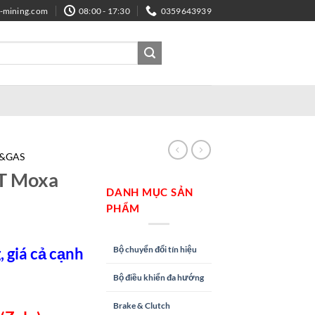
e-mining.com
08:00 - 17:30
0359643939
L&GAS
T Moxa
DANH MỤC SẢN
PHẨM
Bộ chuyển đổi tín hiệu
 giá cả cạnh
Bộ điều khiển đa hướng
Brake & Clutch