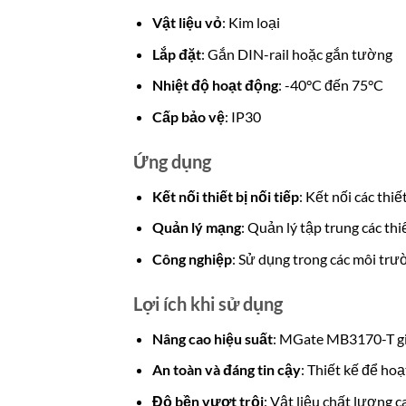
Vật liệu vỏ
: Kim loại
Lắp đặt
: Gắn DIN-rail hoặc gắn tường
Nhiệt độ hoạt động
: -40°C đến 75°C
Cấp bảo vệ
: IP30
Ứng dụng
Kết nối thiết bị nối tiếp
: Kết nối các thi
Quản lý mạng
: Quản lý tập trung các th
Công nghiệp
: Sử dụng trong các môi trườ
Lợi ích khi sử dụng
Nâng cao hiệu suất
: MGate MB3170-T giú
An toàn và đáng tin cậy
: Thiết kế để ho
Độ bền vượt trội
: Vật liệu chất lượng c