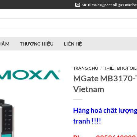
Mr Tú :sales@port-oil-gas-marin
PHẨM
THƯƠNG HIỆU
LIÊN HỆ
TRANG CHỦ
/
THIẾT BỊ IOT OI
MGate MB3170-
Vietnam
Hàng hoá chất lượng,
tranh !!!!