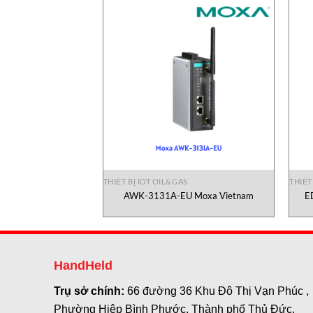
S
THIẾT BỊ IOT OIL&GAS
THIẾT
 – SDU/TTL/AD102 Bộ
AWK-3131A-EU Moxa Vietnam
E
Meinberg Vietnam
HandHeld
Trụ sở chính:
66 đường 36 Khu Đô Thị Vạn Phúc ,
Phường Hiệp Bình Phước, Thành phố Thủ Đức,