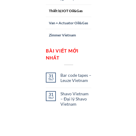
Thiết bị IOT Oil&Gas
Van + Actuator Oil&Gas
Zimmer Vietnam
BÀI VIẾT MỚI
NHẤT
Bar code tapes –
31
Th7
Leuze Vietnam
Shavo Vietnam
31
Th7
– Đại lý Shavo
Vietnam