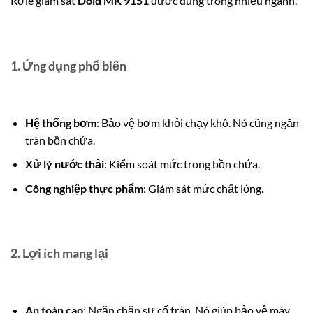
Rơle giám sát
Dold MK 9151
được dùng trong nhiều ngành.
1. Ứng dụng phổ biến
Hệ thống bơm
: Bảo vệ bơm khỏi chạy khô.
Nó cũng ngăn
tràn bồn chứa.
Xử lý nước thải
: Kiểm soát mức trong bồn chứa.
Công nghiệp thực phẩm
: Giám sát mức chất lỏng.
2. Lợi ích mang lại
An toàn cao
: Ngăn chặn sự cố tràn. Nó giúp bảo vệ máy