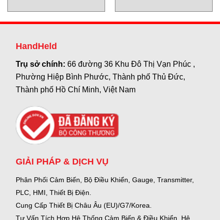
ENERDOOR Vietnam
monitoring modules Schmersal
Vietnam
HandHeld
Trụ sở chính:
66 đường 36 Khu Đô Thị Vạn Phúc ,
Phường Hiệp Bình Phước, Thành phố Thủ Đức,
Thành phố Hồ Chí Minh, Việt Nam
GIẢI PHÁP & DỊCH VỤ
Phân Phối Cảm Biến, Bộ Điều Khiển, Gauge,
Transmitter,
PLC, HMI, Thiết Bị Điện.
Cung Cấp Thiết Bị Châu Âu (EU)/G7/Korea.
Tư Vấn Tích Hợp Hệ Thống Cảm Biến & Điều Khiển, Hệ