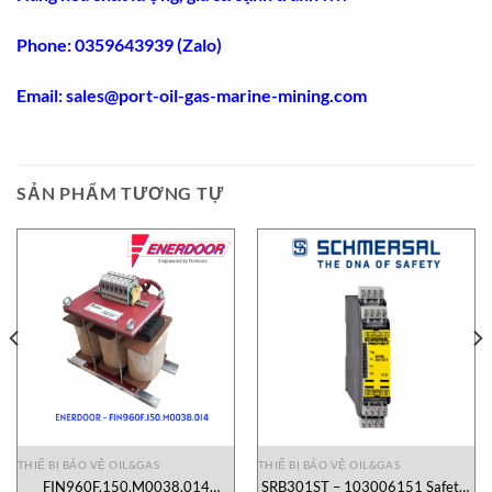
Phone: 0359643939 (Zalo)
Email:
sales@port-oil-gas-marine-mining.co
m
SẢN PHẨM TƯƠNG TỰ
THIẾ BỊ BẢO VỆ OIL&GAS
THIẾ BỊ BẢO VỆ OIL&GAS
FIN960F.150.M0038.014
SRB301ST – 103006151 Safety-