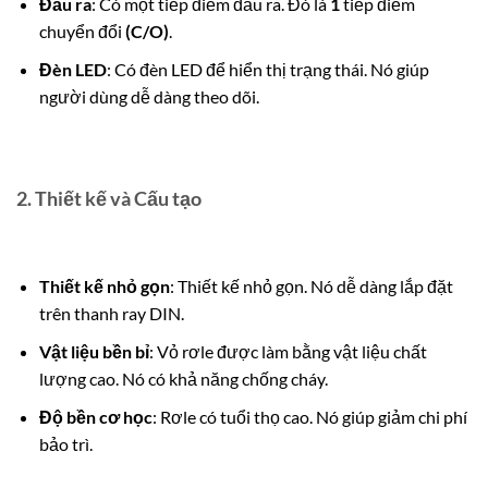
Đầu ra
: Có một tiếp điểm đầu ra.
Đó là
1
tiếp điểm
chuyển đổi
(C/O)
.
Đèn LED
: Có đèn LED để hiển thị trạng thái.
Nó giúp
người dùng dễ dàng theo dõi.
2. Thiết kế và Cấu tạo
Thiết kế nhỏ gọn
: Thiết kế nhỏ gọn.
Nó dễ dàng lắp đặt
trên thanh ray DIN.
Vật liệu bền bỉ
: Vỏ rơle được làm bằng vật liệu chất
lượng cao. Nó có khả năng chống cháy.
Độ bền cơ học
: Rơle có tuổi thọ cao. Nó giúp giảm chi phí
bảo trì.