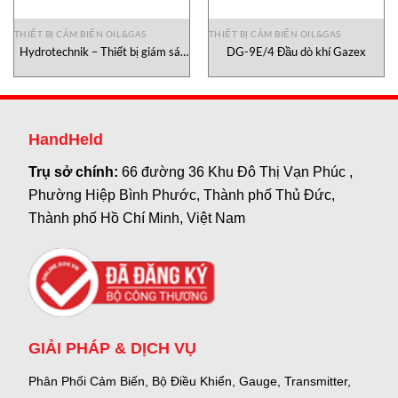
THIẾT BỊ CẢM BIẾN OIL&GAS
THIẾT BỊ CẢM BIẾN OIL&GAS
Hydrotechnik – Thiết bị giám sát
DG-9E/4 Đầu dò khí Gazex
3402-CX10-D100-000
HandHeld
Trụ sở chính:
66 đường 36 Khu Đô Thị Vạn Phúc ,
Phường Hiệp Bình Phước, Thành phố Thủ Đức,
Thành phố Hồ Chí Minh, Việt Nam
GIẢI PHÁP & DỊCH VỤ
Phân Phối Cảm Biến, Bộ Điều Khiển, Gauge,
Transmitter,