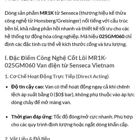
Dòng sản phẩm
MR1K
từ Senseca (thương hiệu kế thừa
công nghệ từ Honsberg/Greisinger) nổi tiếng với cấu trúc
bền bỉ,
khả năng phản hồi nhanh và thiết kế tối ưu cho các
hệ thống tự động hóa công nghiệp.
Mã hiệu
025GM060
chỉ
định các đặc tính cụ thể về kích thước cổng và lưu lượng.
I. Đặc Điểm Công Nghệ Cốt Lõi MR1K-
025GM060 Van điện từ Senseca Vietnam
1. Cơ Chế Hoạt Động Trực Tiếp (Direct Acting)
Độ tin cậy cao:
Van có thể hoạt động ngay cả khi chênh
lệch áp suất bằng 0 (
$0$
bar),
không phụ thuộc vào áp lực
dòng chảy để mở màng van.
Thời gian đáp ứng:
Tốc độ đóng/mở cực nhanh.
Phù hợp
cho các quy trình định lượng hoặc ngắt dòng khẩn cấp.
2. Vật Liệu & Độ Bền