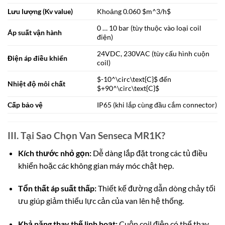
Lưu lượng (Kv value)
Khoảng 0.060
$m^3/h$
0 … 10 bar (tùy thuộc vào loại coil
Áp suất vận hành
điện)
24VDC, 230VAC (tùy cấu hình cuộn
Điện áp điều khiển
coil)
$-10^\circ\text{C}$
đến
Nhiệt độ môi chất
$+90^\circ\text{C}$
Cấp bảo vệ
IP65 (khi lắp cùng đầu cắm connector)
III. Tại Sao Chọn Van Senseca MR1K?
Kích thước nhỏ gọn:
Dễ dàng lắp đặt trong các tủ điều
khiển hoặc các không gian máy móc chật hẹp.
Tổn thất áp suất thấp:
Thiết kế đường dẫn dòng chảy tối
ưu giúp giảm thiểu lực cản của van lên hệ thống.
Khả năng thay thế linh hoạt:
Cuộn coil điện có thể thay