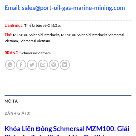
Email:
sales@port-oil-gas-marine-mining.co
m
Danh mục:
Thiế bị bảo vệ Oil&Gas
Thẻ:
,
MZM100 Solenoid interlocks
MZM100 Solenoid interlocks Schmersal
,
Vietnam
Schmersal Vietnam
BRAND:
Schmersal Vietnam
MÔ TẢ
ĐÁNH GIÁ (0)
Khóa Liên Động Schmersal MZM100: Giải