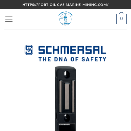
Bỏ
HTTPS://PORT-OIL-GAS-MARINE-MINING.COM/
qua
nội
0
dung