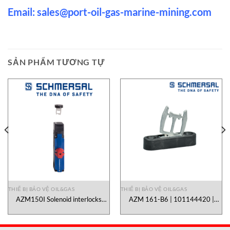
Email:
sales@port-oil-gas-marine-mining.co
m
SẢN PHẨM TƯƠNG TỰ
THIẾ BỊ BẢO VỆ OIL&GAS
THIẾ BỊ BẢO VỆ OIL&GAS
AZM150I Solenoid interlocks
AZM 161-B6 | 101144420 |
Schmersal Vietnam
Schmersal Vietnam