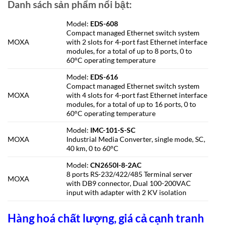
Danh sách sản phẩm nổi bật:
Model:
EDS-608
Compact managed Ethernet switch system
MOXA
with 2 slots for 4-port fast Ethernet interface
modules, for a total of up to 8 ports, 0 to
60°C operating temperature
Model:
EDS-616
Compact managed Ethernet switch system
MOXA
with 4 slots for 4-port fast Ethernet interface
modules, for a total of up to 16 ports, 0 to
60°C operating temperature
Model:
IMC-101-S-SC
MOXA
Industrial Media Converter, single mode, SC,
40 km, 0 to 60°C
Model:
CN2650I-8-2AC
8 ports RS-232/422/485 Terminal server
MOXA
with DB9 connector, Dual 100-200VAC
input with adapter with 2 KV isolation
Hàng hoá chất lượng, giá cả cạnh tranh