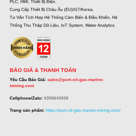
PLC, HMI, Thiết Bị Điện.
Cung Cấp Thiết Bị Châu Âu (EU)/G7/Korea.
Tư Vấn Tích Hợp Hệ Thống Cảm Biến & Điều Khiển, Hệ
Thống Thu Thập Dữ Liệu, IoT System, Water Analytics.
BÁO GIÁ & THANH TOÁN
Yêu Cầu Báo Giá:
sales@port-oil-gas-marine-
mining.com
Cellphone/Zalo:
0359643939
Trang sản phẩm:
https://port-oil-gas-marine-mining.com/