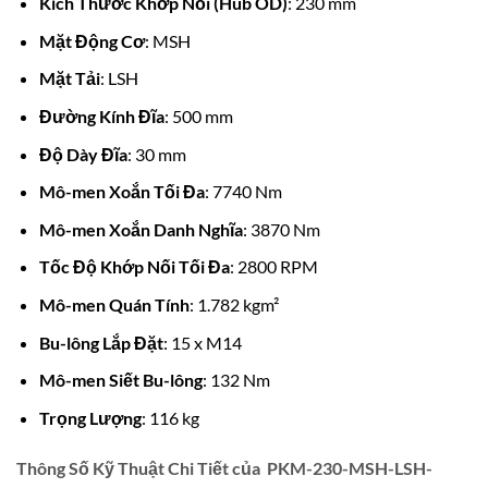
Kích Thước Khớp Nối (Hub OD)
: 230 mm
Mặt Động Cơ
: MSH
Mặt Tải
: LSH
Đường Kính Đĩa
: 500 mm
Độ Dày Đĩa
: 30 mm
Mô-men Xoắn Tối Đa
: 7740 Nm
Mô-men Xoắn Danh Nghĩa
: 3870 Nm
Tốc Độ Khớp Nối Tối Đa
: 2800 RPM
Mô-men Quán Tính
: 1.782 kgm²
Bu-lông Lắp Đặt
: 15 x M14
Mô-men Siết Bu-lông
: 132 Nm
Trọng Lượng
: 116 kg
Thông Số Kỹ Thuật Chi Tiết của PKM-230-MSH-LSH-