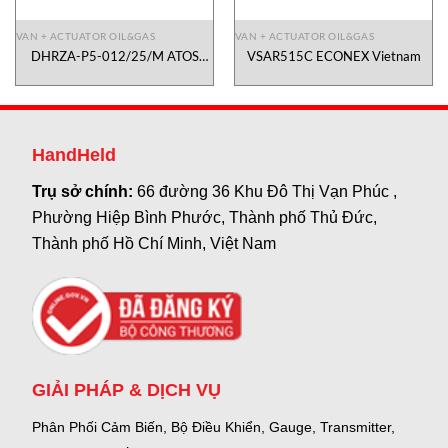
VAN + ACTUATOR OIL&GAS
VAN + ACTUATOR OIL&GAS
DHRZA-P5-012/25/M ATOS
VSAR515C ECONEX Vietnam
Vietnam
HandHeld
Trụ sở chính:
66 đường 36 Khu Đô Thị Vạn Phúc ,
Phường Hiệp Bình Phước, Thành phố Thủ Đức,
Thành phố Hồ Chí Minh, Việt Nam
GIẢI PHÁP & DỊCH VỤ
Phân Phối Cảm Biến, Bộ Điều Khiển, Gauge,
Transmitter,