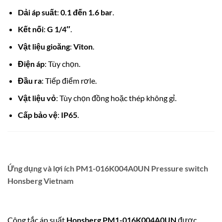
Dải áp suất
:
0.1 đến 1.6 bar
.
Kết nối
:
G 1/4″
.
Vật liệu gioăng
:
Viton
.
Điện áp
: Tùy chọn.
Đầu ra
: Tiếp điểm rơle.
Vật liệu vỏ
: Tùy chọn đồng hoặc thép không gỉ.
Cấp bảo vệ
:
IP65
.
Ứng dụng và lợi ích PM1-016K004A0UN Pressure switch
Honsberg Vietnam
Công tắc áp suất
Honsberg PM1-016K004A0UN
được