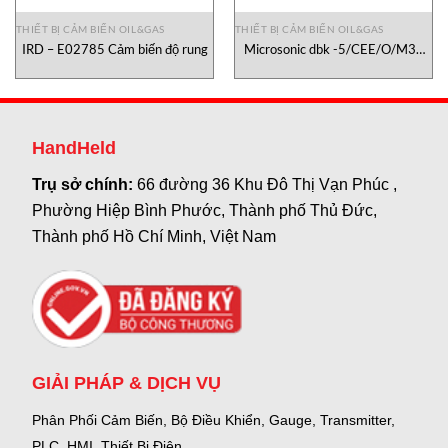
THIẾT BỊ CẢM BIẾN OIL&GAS
THIẾT BỊ CẢM BIẾN OIL&GAS
IRD – E02785 Cảm biến độ rung
Microsonic dbk -5/CEE/O/M30
E+S
HandHeld
Trụ sở chính:
66 đường 36 Khu Đô Thị Vạn Phúc ,
Phường Hiệp Bình Phước, Thành phố Thủ Đức,
Thành phố Hồ Chí Minh, Việt Nam
GIẢI PHÁP & DỊCH VỤ
Phân Phối Cảm Biến, Bộ Điều Khiển, Gauge,
Transmitter,
PLC, HMI, Thiết Bị Điện.