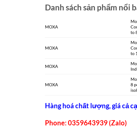
Danh sách sản phẩm nổi b
Mo
MOXA
Com
to 
Mo
MOXA
Com
to 
Mo
MOXA
Ind
Mo
MOXA
8 p
iso
Hàng hoá chất lượng, giá cả cạ
Phone: 0359643939 (Zalo)