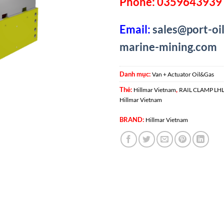
Phone: 0359643939 
Email:
sales@port-oil
marine-mining.com
Danh mục:
Van + Actuator Oil&Gas
Thẻ:
,
Hillmar Vietnam
RAIL CLAMP LH
Hillmar Vietnam
BRAND:
Hillmar Vietnam