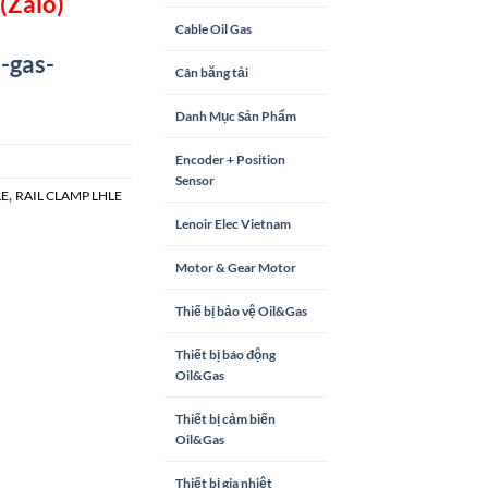
(Zalo)
Cable Oil Gas
-gas-
Cân băng tải
Danh Mục Sản Phẩm
Encoder + Position
Sensor
,
LE
RAIL CLAMP LHLE
Lenoir Elec Vietnam
Motor & Gear Motor
Thiế bị bảo vệ Oil&Gas
Thiết bị báo động
Oil&Gas
Thiết bị cảm biến
Oil&Gas
Thiết bị gia nhiệt