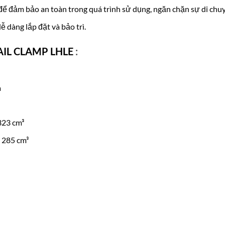
 để đảm bảo an toàn trong quá trình sử dụng, ngăn chặn sự di ch
dễ dàng lắp đặt và bảo trì.
AIL CLAMP LHLE
:
a
 323 cm³
: 285 cm³