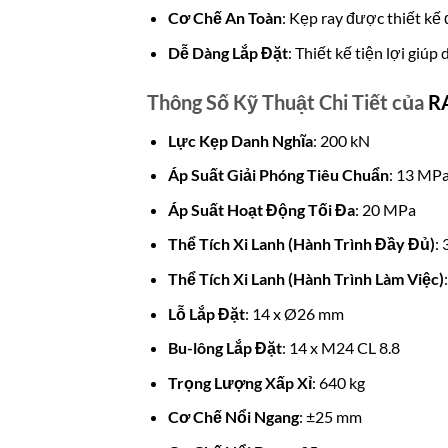
Cơ Chế An Toàn
: Kẹp ray được thiết kế
Dễ Dàng Lắp Đặt
: Thiết kế tiện lợi giúp 
Thông Số Kỹ Thuật Chi Tiết của
R
Lực Kẹp Danh Nghĩa
: 200 kN
Áp Suất Giải Phóng Tiêu Chuẩn
: 13 MP
Áp Suất Hoạt Động Tối Đa
: 20 MPa
Thể Tích Xi Lanh (Hành Trình Đầy Đủ)
:
Thể Tích Xi Lanh (Hành Trình Làm Việc)
Lỗ Lắp Đặt
: 14 x Ø26 mm
Bu-lông Lắp Đặt
: 14 x M24 CL 8.8
Trọng Lượng Xấp Xỉ
: 640 kg
Cơ Chế Nổi Ngang
: ±25 mm