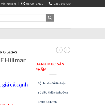
e-mining.com
08:00 - 17:30
0359643939
R OIL&GAS
 Hillmar
DANH MỤC SẢN
PHẨM
Bộ chuyển đổi tín hiệu
 giá cả cạnh
Bộ điều khiển đa hướng
Brake & Clutch