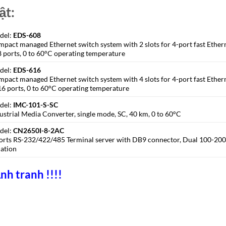
ật:
del:
EDS-608
pact managed Ethernet switch system with 2 slots for 4-port fast Etherne
8 ports, 0 to 60°C operating temperature
del:
EDS-616
pact managed Ethernet switch system with 4 slots for 4-port fast Etherne
16 ports, 0 to 60°C operating temperature
del:
IMC-101-S-SC
ustrial Media Converter, single mode, SC, 40 km, 0 to 60°C
del:
CN2650I-8-2AC
orts RS-232/422/485 Terminal server with DB9 connector, Dual 100-20
lation
nh tranh !!!!