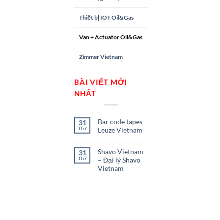
Thiết bị IOT Oil&Gas
Van + Actuator Oil&Gas
Zimmer Vietnam
BÀI VIẾT MỚI
NHẤT
Bar code tapes –
31
Th7
Leuze Vietnam
Shavo Vietnam
31
Th7
– Đại lý Shavo
Vietnam