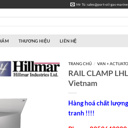
Mr Tú :sales@port-oil-gas-marin
PHẨM
THƯƠNG HIỆU
LIÊN HỆ
TRANG CHỦ
/
VAN + ACTUATO
RAIL CLAMP LHLE
Vietnam
Hàng hoá chất lượng,
tranh !!!!