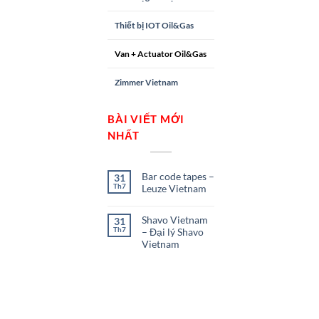
Thiết bị IOT Oil&Gas
Van + Actuator Oil&Gas
Zimmer Vietnam
BÀI VIẾT MỚI
NHẤT
Bar code tapes –
31
Th7
Leuze Vietnam
Shavo Vietnam
31
Th7
– Đại lý Shavo
Vietnam