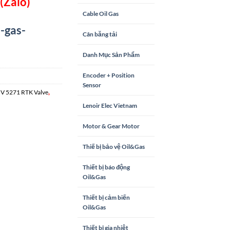
(Zalo)
Cable Oil Gas
-gas-
Cân băng tải
Danh Mục Sản Phẩm
Encoder + Position
Sensor
,
V 5271 RTK Valve
Lenoir Elec Vietnam
Motor & Gear Motor
Thiế bị bảo vệ Oil&Gas
Thiết bị báo động
Oil&Gas
Thiết bị cảm biến
Oil&Gas
Thiết bị gia nhiệt