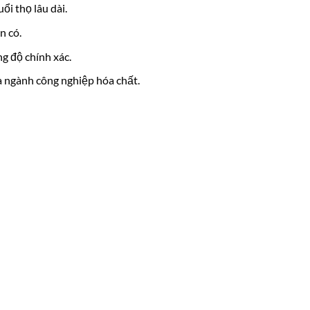
ổi thọ lâu dài.
n có.
g độ chính xác.
 ngành công nghiệp hóa chất.