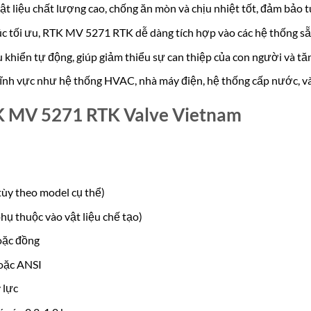
t liệu chất lượng cao, chống ăn mòn và chịu nhiệt tốt, đảm bảo tu
úc tối ưu, RTK MV 5271 RTK dễ dàng tích hợp vào các hệ thống sẵ
 khiển tự động, giúp giảm thiểu sự can thiệp của con người và tăn
ĩnh vực như hệ thống HVAC, nhà máy điện, hệ thống cấp nước, và
TK MV 5271 RTK Valve Vietnam
tùy theo model cụ thể)
ụ thuộc vào vật liệu chế tạo)
oặc đồng
hoặc ANSI
 lực