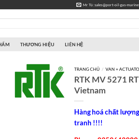
Mr Tú :sales@port-oil-gas-marin
PHẨM
THƯƠNG HIỆU
LIÊN HỆ
TRANG CHỦ
/
VAN + ACTUATO
RTK MV 5271 RT
Vietnam
Hàng hoá chất lượng,
tranh !!!!