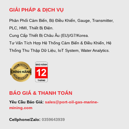
GIẢI PHÁP & DỊCH VỤ
Phân Phối Cảm Biến, Bộ Điều Khiển, Gauge,
Transmitter,
PLC, HMI, Thiết Bị Điện.
Cung Cấp Thiết Bị Châu Âu (EU)/G7/Korea.
Tư Vấn Tích Hợp Hệ Thống Cảm Biến & Điều Khiển, Hệ
Thống Thu Thập Dữ Liệu, IoT System, Water Analytics.
BÁO GIÁ & THANH TOÁN
Yêu Cầu Báo Giá:
sales@port-oil-gas-marine-
mining.com
Cellphone/Zalo:
0359643939