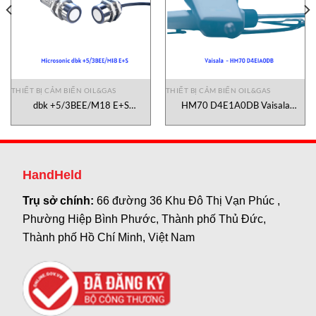
THIẾT BỊ CẢM BIẾN OIL&GAS
THIẾT BỊ CẢM BIẾN OIL&GAS
dbk +5/3BEE/M18 E+S
HM70 D4E1A0DB Vaisala
Microsonic Vietnam
Vietnam
HandHeld
Trụ sở chính:
66 đường 36 Khu Đô Thị Vạn Phúc ,
Phường Hiệp Bình Phước, Thành phố Thủ Đức,
Thành phố Hồ Chí Minh, Việt Nam