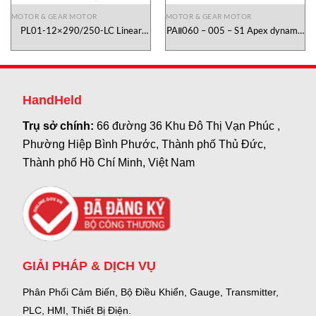
MOTOR & GEAR MOTOR
MOTOR & GEAR MOTOR
PL01-12×290/250-LC Linear
PAⅡ060 – 005 – S1 Apex dynamic
Motor Linmot Vietnam
Vietnam
HandHeld
Trụ sở chính:
66 đường 36 Khu Đô Thị Vạn Phúc ,
Phường Hiệp Bình Phước, Thành phố Thủ Đức,
Thành phố Hồ Chí Minh, Việt Nam
GIẢI PHÁP & DỊCH VỤ
Phân Phối Cảm Biến, Bộ Điều Khiển, Gauge,
Transmitter,
PLC, HMI, Thiết Bị Điện.