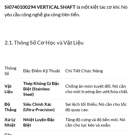
SI0740100294 VERTICAL SHAFT
là một kiệt tác cơ khí. Nó
yêu cầu công nghệ gia công tiên tiến.
2.1. Thông Số Cơ Học và Vật Liệu
Thông
Đặc Điểm Kỹ Thuật
Chi Tiết Chức Năng
Số
Thép Không Gỉ Đặc
Vật
Chống ăn mòn tuyệt đối. Nó cần
Biệt (Stainless
Liệu
cho môi trường ẩm ướt/hóa chất.
Steel)
Độ
Siêu Chính Xác
Sai lệch tối thiểu. Nó cần cho tốc
Thẳng
(Ultra-Precision)
độ quay cao.
Xử Lý
Nhiệt Luyện Đặc
Tăng độ cứng và độ bền mỏi. Nó
Nhiệt
Biệt
cần cho lực kéo và xoắn.
Cân