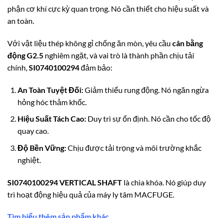
phận cơ khí cực kỳ quan trọng. Nó cần thiết cho hiệu suất và
an toàn.
Với vật liệu thép không gỉ chống ăn mòn, yêu cầu
cân bằng
động G2.5
nghiêm ngặt, và vai trò là thành phần chịu tải
chính,
SI0740100294
đảm bảo:
An Toàn Tuyệt Đối:
Giảm thiểu rung động. Nó ngăn ngừa
hỏng hóc thảm khốc.
Hiệu Suất Tách Cao:
Duy trì sự ổn định. Nó cần cho tốc độ
quay cao.
Độ Bền Vững:
Chịu được tải trọng và môi trường khắc
nghiệt.
SI0740100294 VERTICAL SHAFT
là chìa khóa. Nó giúp duy
trì hoạt động hiệu quả của máy ly tâm MACFUGE.
Tìm hiểu thêm sản phẩm khác