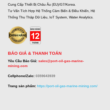
Cung Cấp Thiết Bị Châu Âu (EU)/G7/Korea.
Tư Vấn Tích Hợp Hệ Thống Cảm Biến & Điều Khiển, Hệ
Thống Thu Thập Dữ Liệu, IoT System, Water Analytics.
BÁO GIÁ & THANH TOÁN
Yêu Cầu Báo Giá:
sales@port-oil-gas-marine-
mining.com
Cellphone/Zalo:
0359643939
Trang sản phẩm:
https://port-oil-gas-marine-mining.com/