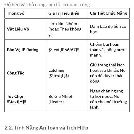
Độ bền và khả năng chịu tải là quan trọng.
Thông Số
Giá Trị Tiêu Biểu
Chi Tiết Chức Năng
Hợp kim Nhôm
Đảm bảo độ bền cơ
Vật Liệu Vỏ
(hoặc Thép không
học.
gỉ)
Chống bụi hoàn
Bảo Vệ IP Rating
$\text{IP66/67}$
toàn và chống nước
mạnh.
Giữ trạng thái kích
Latching
hoạt sau khi ấn. Nó
Công Tắc
($\text{L}$)
cần để duy trì báo
động.
Ngăn chặn ngưng
Tùy Chọn
Bộ Gia Nhiệt
tụ hơi nước. Nó
$\text{H}$
(Heater)
cần cho môi trường
lạnh.
2.2. Tính Năng An Toàn và Tích Hợp