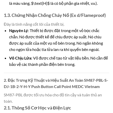
là màu vàng, $\text{H}$ là có bộ phận gia nhiệt, v.v.).
1.3. Chứng Nhận Chống Cháy Nổ (Ex d/Flameproof)
Đây là tính năng cốt lõi của thiết bị.
Nguyên Lý
: Thiết bị được đặt trong một vỏ bọc chắc
chắn. Nó được thiết kế để chịu được áp suất. Nó chịu
được áp suất của một vụ nổ bên trong. Nó ngăn không
cho ngọn lửa hoặc tia lửa lan ra khí quyển bên ngoài.
Vỏ Chịu Lửa
: Vỏ được chế tạo từ vật liệu bền. Nó cần để
bảo vệ các thành phần điện bên trong.
2. Đặc Trưng Kỹ Thuật và Hiệu Suất An Toàn SM87-PBL-S-
DJ-1B-2-Y-H-Y Push Button Call Point MEDC Vietnam
SM87-PBL được tối ưu hóa cho độ tin cậy và tuân thủ an
toàn.
2.1. Thông Số Cơ Học và Điện Lực