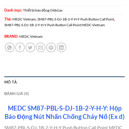
Danh mục:
Thiết bị báo động Oil&Gas
Thẻ:
,
,
MEDC Vietnam
SM87-PBL-S-DJ-1B-2-Y-H-Y Push Button Call Point
SM87-PBL-S-DJ-1B-2-Y-H-Y Push Button Call Point MEDC Vietnam
BRAND:
MEDC Vietnam
MÔ TẢ
ĐÁNH GIÁ (0)
MEDC SM87-PBL-S-DJ-1B-2-Y-H-Y: Hộp
Báo Động Nút Nhấn Chống Cháy Nổ (Ex d)
SM87-PBL-S-DJ-1B-2-Y-H-Y Push Button Call Point MEDC