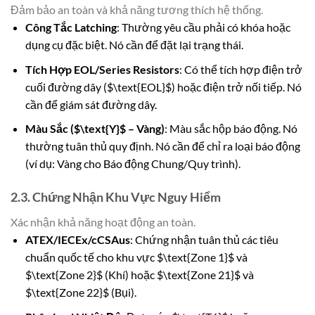
Đảm bảo an toàn và khả năng tương thích hệ thống.
Công Tắc Latching
: Thường yêu cầu phải có khóa hoặc
dụng cụ đặc biệt. Nó cần để đặt lại trạng thái.
Tích Hợp EOL/Series Resistors
: Có thể tích hợp điện trở
cuối đường dây ($\text{EOL}$) hoặc điện trở nối tiếp. Nó
cần để giám sát đường dây.
Màu Sắc ($\text{Y}$ – Vàng)
: Màu sắc hộp báo động. Nó
thường tuân thủ quy định. Nó cần để chỉ ra loại báo động
(ví dụ: Vàng cho Báo động Chung/Quy trình).
2.3. Chứng Nhận Khu Vực Nguy Hiểm
Xác nhận khả năng hoạt động an toàn.
ATEX/IECEx/cCSAus
: Chứng nhận tuân thủ các tiêu
chuẩn quốc tế cho khu vực $\text{Zone 1}$ và
$\text{Zone 2}$ (Khí) hoặc $\text{Zone 21}$ và
$\text{Zone 22}$ (Bụi).