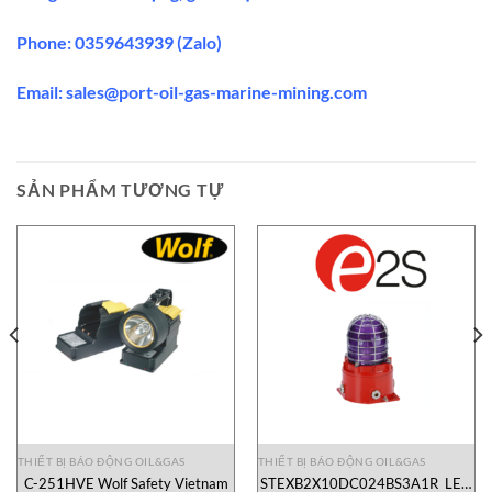
Phone: 0359643939 (Zalo)
Email: sales@port-oil-gas-marine-mining.com
SẢN PHẨM TƯƠNG TỰ
THIẾT BỊ BÁO ĐỘNG OIL&GAS
THIẾT BỊ BÁO ĐỘNG OIL&GAS
C-251HVE Wolf Safety Vietnam
STEXB2X10DC024BS3A1R LED