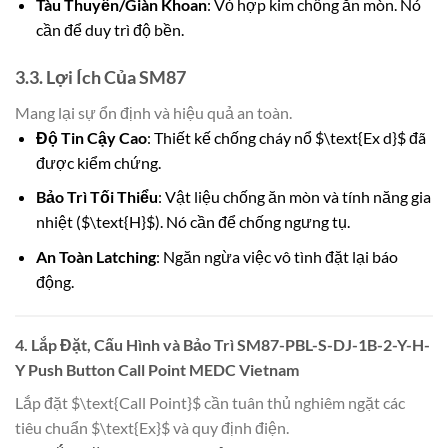
Tàu Thuyền/Giàn Khoan
: Vỏ hợp kim chống ăn mòn. Nó
cần để duy trì độ bền.
3.3. Lợi Ích Của SM87
Mang lại sự ổn định và hiệu quả an toàn.
Độ Tin Cậy Cao
: Thiết kế chống cháy nổ $\text{Ex d}$ đã
được kiểm chứng.
Bảo Trì Tối Thiểu
: Vật liệu chống ăn mòn và tính năng gia
nhiệt ($\text{H}$). Nó cần để chống ngưng tụ.
An Toàn Latching
: Ngăn ngừa việc vô tình đặt lại báo
động.
4. Lắp Đặt, Cấu Hình và Bảo Trì SM87-PBL-S-DJ-1B-2-Y-H-
Y Push Button Call Point MEDC Vietnam
Lắp đặt $\text{Call Point}$ cần tuân thủ nghiêm ngặt các
tiêu chuẩn $\text{Ex}$ và quy định điện.