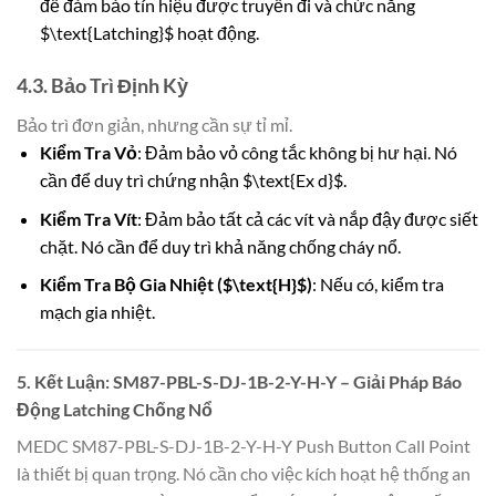
để đảm bảo tín hiệu được truyền đi và chức năng
$\text{Latching}$ hoạt động.
4.3. Bảo Trì Định Kỳ
Bảo trì đơn giản, nhưng cần sự tỉ mỉ.
Kiểm Tra Vỏ
: Đảm bảo vỏ công tắc không bị hư hại. Nó
cần để duy trì chứng nhận $\text{Ex d}$.
Kiểm Tra Vít
: Đảm bảo tất cả các vít và nắp đậy được siết
chặt. Nó cần để duy trì khả năng chống cháy nổ.
Kiểm Tra Bộ Gia Nhiệt ($\text{H}$)
: Nếu có, kiểm tra
mạch gia nhiệt.
5. Kết Luận: SM87-PBL-S-DJ-1B-2-Y-H-Y – Giải Pháp Báo
Động Latching Chống Nổ
MEDC SM87-PBL-S-DJ-1B-2-Y-H-Y Push Button Call Point
là thiết bị quan trọng. Nó cần cho việc kích hoạt hệ thống an