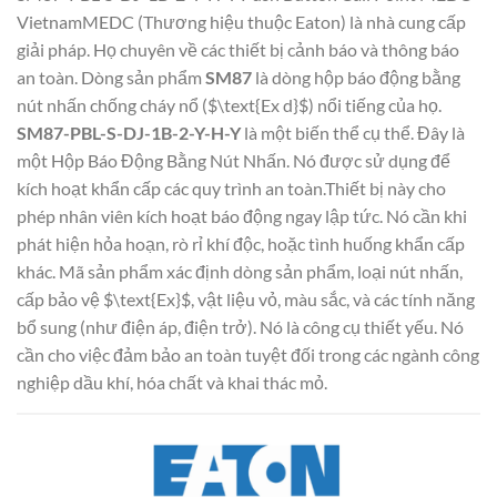
VietnamMEDC (Thương hiệu thuộc Eaton) là nhà cung cấp
giải pháp. Họ chuyên về các thiết bị cảnh báo và thông báo
an toàn. Dòng sản phẩm
SM87
là dòng hộp báo động bằng
nút nhấn chống cháy nổ ($\text{Ex d}$) nổi tiếng của họ.
SM87-PBL-S-DJ-1B-2-Y-H-Y
là một biến thể cụ thể. Đây là
một Hộp Báo Động Bằng Nút Nhấn. Nó được sử dụng để
kích hoạt khẩn cấp các quy trình an toàn.Thiết bị này cho
phép nhân viên kích hoạt báo động ngay lập tức. Nó cần khi
phát hiện hỏa hoạn, rò rỉ khí độc, hoặc tình huống khẩn cấp
khác. Mã sản phẩm xác định dòng sản phẩm, loại nút nhấn,
cấp bảo vệ $\text{Ex}$, vật liệu vỏ, màu sắc, và các tính năng
bổ sung (như điện áp, điện trở). Nó là công cụ thiết yếu. Nó
cần cho việc đảm bảo an toàn tuyệt đối trong các ngành công
nghiệp dầu khí, hóa chất và khai thác mỏ.