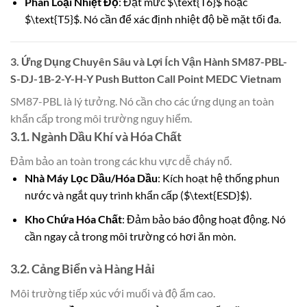
Phân Loại Nhiệt Độ
: Đạt mức $\text{T6}$ hoặc
$\text{T5}$. Nó cần để xác định nhiệt độ bề mặt tối đa.
3. Ứng Dụng Chuyên Sâu và Lợi Ích Vận Hành SM87-PBL-
S-DJ-1B-2-Y-H-Y Push Button Call Point MEDC Vietnam
SM87-PBL là lý tưởng. Nó cần cho các ứng dụng an toàn
khẩn cấp trong môi trường nguy hiểm.
3.1. Ngành Dầu Khí và Hóa Chất
Đảm bảo an toàn trong các khu vực dễ cháy nổ.
Nhà Máy Lọc Dầu/Hóa Dầu
: Kích hoạt hệ thống phun
nước và ngắt quy trình khẩn cấp ($\text{ESD}$).
Kho Chứa Hóa Chất
: Đảm bảo báo động hoạt động. Nó
cần ngay cả trong môi trường có hơi ăn mòn.
3.2. Cảng Biển và Hàng Hải
Môi trường tiếp xúc với muối và độ ẩm cao.