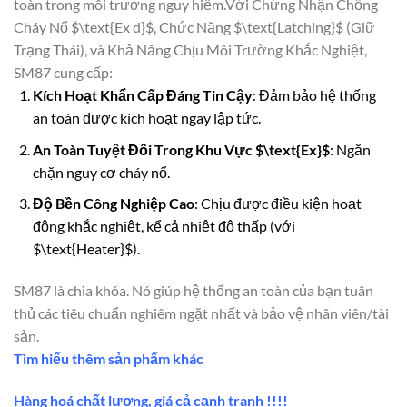
toàn trong môi trường nguy hiểm.Với Chứng Nhận Chống
Cháy Nổ $\text{Ex d}$, Chức Năng $\text{Latching}$ (Giữ
Trạng Thái), và Khả Năng Chịu Môi Trường Khắc Nghiệt,
SM87 cung cấp:
Kích Hoạt Khẩn Cấp Đáng Tin Cậy
: Đảm bảo hệ thống
an toàn được kích hoạt ngay lập tức.
An Toàn Tuyệt Đối Trong Khu Vực $\text{Ex}$
: Ngăn
chặn nguy cơ cháy nổ.
Độ Bền Công Nghiệp Cao
: Chịu được điều kiện hoạt
động khắc nghiệt, kể cả nhiệt độ thấp (với
$\text{Heater}$).
SM87 là chìa khóa. Nó giúp hệ thống an toàn của bạn tuân
thủ các tiêu chuẩn nghiêm ngặt nhất và bảo vệ nhân viên/tài
sản.
Tìm hiểu thêm sản phẩm khác
Hàng hoá chất lượng, giá cả cạnh tranh !!!!