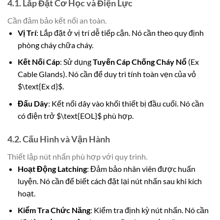
4.1. Lắp Đặt Cơ Học và Điện Lực
Cần đảm bảo kết nối an toàn.
Vị Trí
: Lắp đặt ở vị trí dễ tiếp cận. Nó cần theo quy định
phòng cháy chữa cháy.
Kết Nối Cáp
: Sử dụng
Tuyến Cáp Chống Cháy Nổ
(Ex
Cable Glands). Nó cần để duy trì tính toàn vẹn của vỏ
$\text{Ex d}$.
Đấu Dây
: Kết nối dây vào khối thiết bị đầu cuối. Nó cần
có điện trở $\text{EOL}$ phù hợp.
4.2. Cấu Hình và Vận Hành
Thiết lập nút nhấn phù hợp với quy trình.
Hoạt Động Latching
: Đảm bảo nhân viên được huấn
luyện. Nó cần để biết cách đặt lại nút nhấn sau khi kích
hoạt.
Kiểm Tra Chức Năng
: Kiểm tra định kỳ nút nhấn. Nó cần