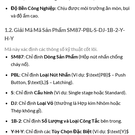
Độ Bền Công Nghiệp
: Chịu được môi trường ăn mòn, bụi
và độ ẩm cao.
1.2. Giải Mã Mã Sản Phẩm SM87-PBL-S-DJ-1B-2-Y-
H-Y
Mã này xác định các thông số kỹ thuật cốt lõi.
SM87
: Chỉ định
Dòng Sản Phẩm
(Hộp nút nhấn chống
cháy nổ).
PBL
: Chỉ định
Loại Nút Nhấn
(Ví dụ: $\text{PB}$ – Push
Button, $\text{L}$ – Latching).
S
: Chỉ định
Cấu hình
(Ví dụ: Single stage hoặc Standard).
DJ
: Chỉ định
Loại Vỏ
(thường là Hợp kim Nhôm hoặc
Thép không gỉ).
1B-2
: Chỉ định
Số Lượng và Loại Công Tắc
bên trong.
Y-H-Y
: Chỉ định các
Tùy Chọn Đặc Biệt
(Ví dụ: $\text{Y}$