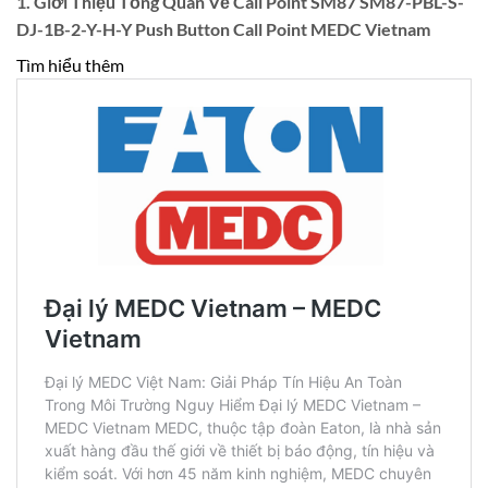
1. Giới Thiệu Tổng Quan Về Call Point SM87 SM87-PBL-S-
DJ-1B-2-Y-H-Y Push Button Call Point MEDC Vietnam
Tìm hiểu thêm