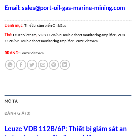
Email:
sales@port-oil-gas-marine-mining.com
Danh mục:
Thiết bị cảm biến Oil&Gas
Thẻ:
,
,
Leuze Vietnam
VDB 112B/6P Double sheet monitoring amplifier
VDB
112B/6P Double sheet monitoring amplifier Leuze Vietnam
BRAND:
Leuze Vietnam
MÔ TẢ
ĐÁNH GIÁ (0)
Leuze VDB 112B/6P: Thiết bị giám sát an