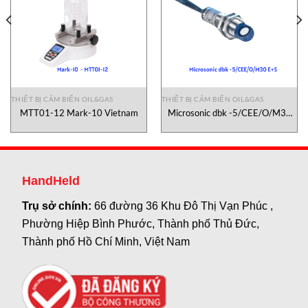
THIẾT BỊ CẢM BIẾN OIL&GAS
THIẾT BỊ CẢM BIẾN OIL&GAS
MTT01-12 Mark-10 Vietnam
Microsonic dbk -5/CEE/O/M30
E+S
HandHeld
Trụ sở chính:
66 đường 36 Khu Đô Thị Vạn Phúc ,
Phường Hiệp Bình Phước, Thành phố Thủ Đức,
Thành phố Hồ Chí Minh, Việt Nam