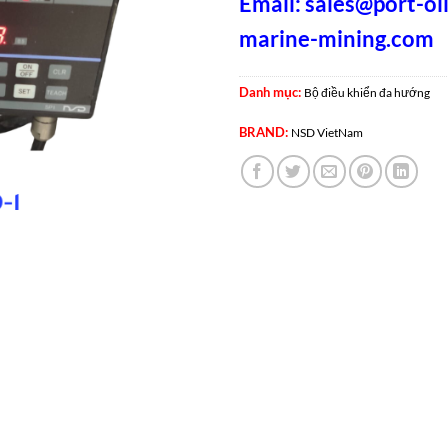
Email:
sales@port-oil
marine-mining.com
Danh mục:
Bộ điều khiển đa hướng
BRAND:
NSD VietNam