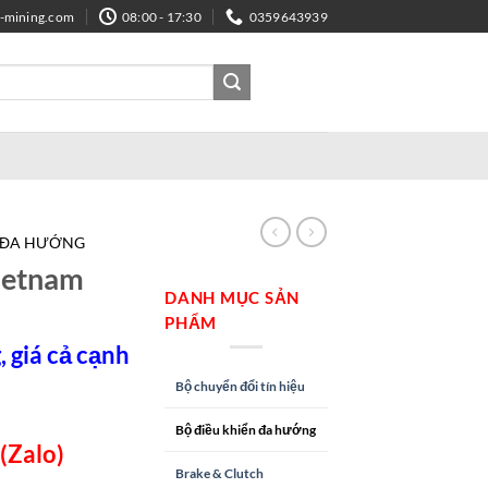
e-mining.com
08:00 - 17:30
0359643939
N ĐA HƯỚNG
ietnam
DANH MỤC SẢN
PHẨM
 giá cả cạnh
Bộ chuyển đổi tín hiệu
Bộ điều khiển đa hướng
(Zalo)
Brake & Clutch