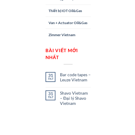
Thiết bị IOT Oil&Gas
Van + Actuator Oil&Gas
Zimmer Vietnam
BÀI VIẾT MỚI
NHẤT
Bar code tapes –
31
Th7
Leuze Vietnam
Shavo Vietnam
31
Th7
– Đại lý Shavo
Vietnam