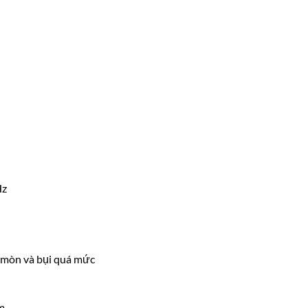
Hz
n mòn và bụi quá mức
m