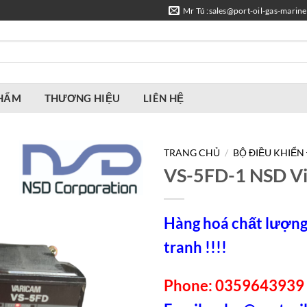
Mr Tú :sales@port-oil-gas-marin
PHẨM
THƯƠNG HIỆU
LIÊN HỆ
TRANG CHỦ
/
BỘ ĐIỀU KHIỂ
VS-5FD-1 NSD V
Hàng hoá chất lượng,
tranh !!!!
Phone: 0359643939 