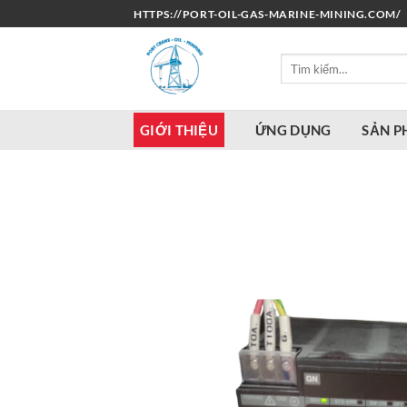
Bỏ
HTTPS://PORT-OIL-GAS-MARINE-MINING.COM/
qua
nội
Tìm
dung
kiếm:
GIỚI THIỆU
ỨNG DỤNG
SẢN 