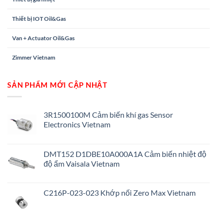
Thiết bị IOT Oil&Gas
Van + Actuator Oil&Gas
Zimmer Vietnam
SẢN PHẨM MỚI CẬP NHẬT
3R1500100M Cảm biến khí gas Sensor
Electronics Vietnam
DMT152 D1DBE10A000A1A Cảm biến nhiệt độ
độ ẩm Vaisala Vietnam
C216P-023-023 Khớp nối Zero Max Vietnam