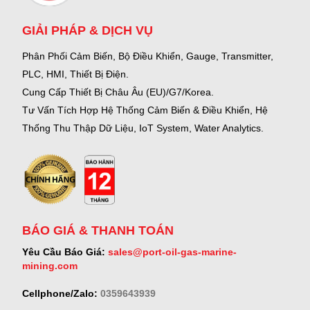
GIẢI PHÁP & DỊCH VỤ
Phân Phối Cảm Biến, Bộ Điều Khiển, Gauge,
Transmitter,
PLC, HMI, Thiết Bị Điện.
Cung Cấp Thiết Bị Châu Âu (EU)/G7/Korea.
Tư Vấn Tích Hợp Hệ Thống Cảm Biến & Điều Khiển, Hệ
Thống Thu Thập Dữ Liệu, IoT System, Water Analytics.
BÁO GIÁ & THANH TOÁN
Yêu Cầu Báo Giá:
sales@port-oil-gas-marine-
mining.com
Cellphone/Zalo:
0359643939