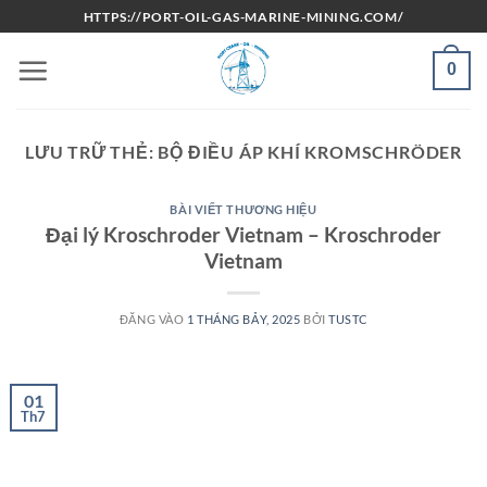
Bỏ
HTTPS://PORT-OIL-GAS-MARINE-MINING.COM/
qua
nội
0
dung
LƯU TRỮ THẺ:
BỘ ĐIỀU ÁP KHÍ KROMSCHRÖDER
BÀI VIẾT THƯƠNG HIỆU
Đại lý Kroschroder Vietnam – Kroschroder
Vietnam
ĐĂNG VÀO
1 THÁNG BẢY, 2025
BỞI
TUSTC
01
Th7