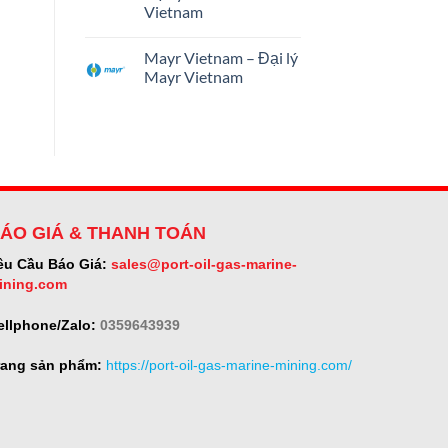
Vietnam
Mayr Vietnam – Đại lý
Mayr Vietnam
ÁO GIÁ & THANH TOÁN
êu Cầu Báo Giá:
sales@port-oil-gas-marine-
ining.com
ellphone/Zalo:
0359643939
rang sản phẩm:
https://port-oil-gas-marine-mining.com/