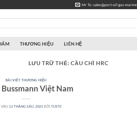
Mr Tú :sales@port-oil-gas-marin
PHẨM
THƯƠNG HIỆU
LIÊN HỆ
LƯU TRỮ THẺ:
CẦU CHÌ HRC
BÀI VIẾT THƯƠNG HIỆU
ý Bussmann Việt Nam
 VÀO
12 THÁNG SÁU, 2025
BỞI
TUSTC