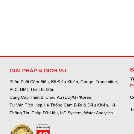
B
GIẢI PHÁP & DỊCH VỤ
Y
Phân Phối Cảm Biến, Bộ Điều Khiển, Gauge,
Transmitter,
m
PLC, HMI, Thiết Bị Điện.
C
Cung Cấp Thiết Bị Châu Âu (EU)/G7/Korea.
Tư Vấn Tích Hợp Hệ Thống Cảm Biến & Điều Khiển, Hệ
T
Thống Thu Thập Dữ Liệu, IoT System, Water Analytics.