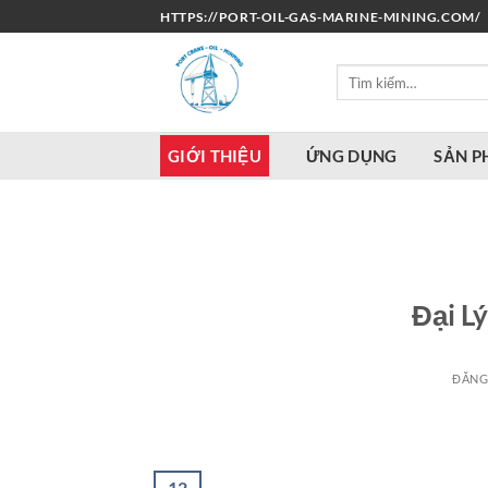
Bỏ
HTTPS://PORT-OIL-GAS-MARINE-MINING.COM/
qua
nội
Tìm
dung
kiếm:
GIỚI THIỆU
ỨNG DỤNG
SẢN 
Đại L
ĐĂNG
12