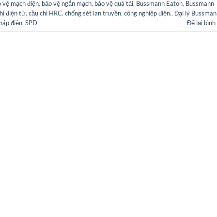
 vệ mạch điện
,
bảo vệ ngắn mạch
,
bảo vệ quá tải
,
Bussmann Eaton
,
Bussmann
hì điện tử
,
cầu chì HRC
,
chống sét lan truyền
,
công nghiệp điện.
,
Đại lý Bussman
pháp điện
,
SPD
Để lại bình