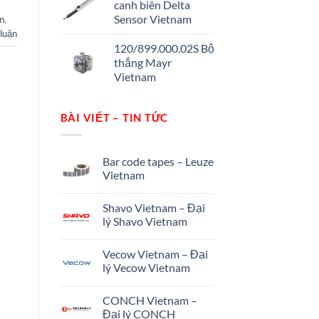
canh biên Delta
Sensor Vietnam
n
,
 luận
120/899.000.02S Bộ
thắng Mayr
Vietnam
BÀI VIẾT – TIN TỨC
Bar code tapes – Leuze
Vietnam
Shavo Vietnam – Đại
lý Shavo Vietnam
Vecow Vietnam – Đại
lý Vecow Vietnam
CONCH Vietnam –
Đại lý CONCH