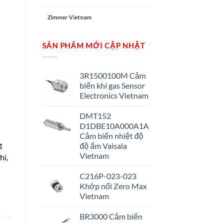
Zimmer Vietnam
SẢN PHẨM MỚI CẬP NHẬT
3R1500100M Cảm
biến khí gas Sensor
Electronics Vietnam
DMT152
D1DBE10A000A1A
Cảm biến nhiệt độ
g
độ ẩm Vaisala
Vietnam
hì,
C216P-023-023
Khớp nối Zero Max
Vietnam
BR3000 Cảm biến