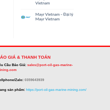
Vietnam
Mayr Vietnam – Đại lý
Mayr Vietnam
ÁO GIÁ & THANH TOÁN
êu Cầu Báo Giá:
sales@port-oil-gas-marine-
ining.com
ellphone/Zalo:
0359643939
rang sản phẩm:
https://port-oil-gas-marine-mining.com/