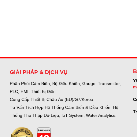
B
GIẢI PHÁP & DỊCH VỤ
Y
Phân Phối Cảm Biến, Bộ Điều Khiển, Gauge,
Transmitter,
m
PLC, HMI, Thiết Bị Điện.
C
Cung Cấp Thiết Bị Châu Âu (EU)/G7/Korea.
Tư Vấn Tích Hợp Hệ Thống Cảm Biến & Điều Khiển, Hệ
T
Thống Thu Thập Dữ Liệu, IoT System, Water Analytics.