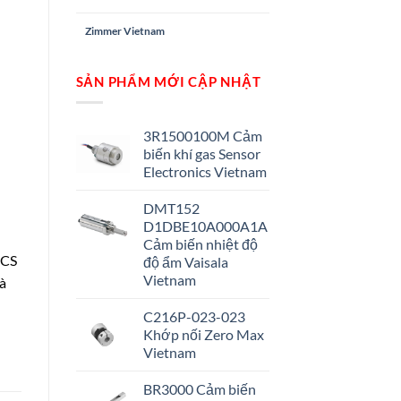
Zimmer Vietnam
SẢN PHẨM MỚI CẬP NHẬT
3R1500100M Cảm
biến khí gas Sensor
Electronics Vietnam
DMT152
D1DBE10A000A1A
Cảm biến nhiệt độ
CCS
độ ẩm Vaisala
Vietnam
là
C216P-023-023
Khớp nối Zero Max
Vietnam
BR3000 Cảm biến