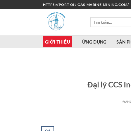
Bỏ
HTTPS://PORT-OIL-GAS-MARINE-MINING.COM/
qua
nội
Tìm
dung
kiếm:
GIỚI THIỆU
ỨNG DỤNG
SẢN 
Đại lý CCS I
ĐĂN
04