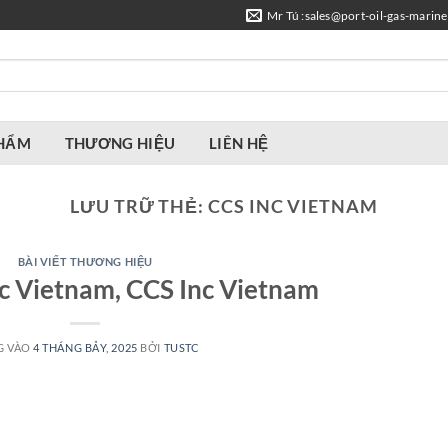
Mr Tú :sales@port-oil-gas-marin
PHẨM
THƯƠNG HIỆU
LIÊN HỆ
LƯU TRỮ THẺ:
CCS INC VIETNAM
BÀI VIẾT THƯƠNG HIỆU
nc Vietnam, CCS Inc Vietnam
G VÀO
4 THÁNG BẢY, 2025
BỞI
TUSTC