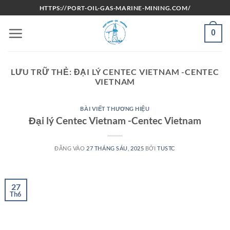
Bỏ
HTTPS://PORT-OIL-GAS-MARINE-MINING.COM/
qua
nội
0
dung
LƯU TRỮ THẺ:
ĐẠI LÝ CENTEC VIETNAM -CENTEC
VIETNAM
BÀI VIẾT THƯƠNG HIỆU
Đại lý Centec Vietnam -Centec Vietnam
ĐĂNG VÀO
27 THÁNG SÁU, 2025
BỞI
TUSTC
27
Th6