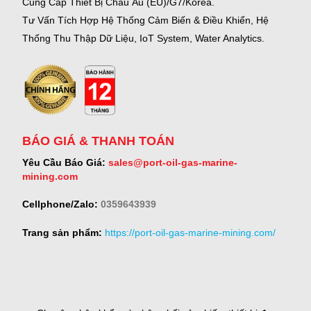
Cung Cấp Thiết Bị Châu Âu (EU)/G7/Korea.
Tư Vấn Tích Hợp Hệ Thống Cảm Biến & Điều Khiển, Hệ
Thống Thu Thập Dữ Liệu, IoT System, Water Analytics.
BÁO GIÁ & THANH TOÁN
Yêu Cầu Báo Giá:
sales@port-oil-gas-marine-
mining.com
Cellphone/Zalo:
0359643939
Trang sản phẩm:
https://port-oil-gas-marine-mining.com/