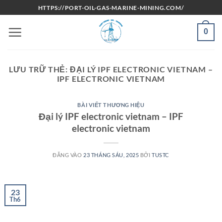
Bỏ
HTTPS://PORT-OIL-GAS-MARINE-MINING.COM/
qua
nội
0
dung
LƯU TRỮ THẺ:
ĐẠI LÝ IPF ELECTRONIC VIETNAM –
IPF ELECTRONIC VIETNAM
BÀI VIẾT THƯƠNG HIỆU
Đại lý IPF electronic vietnam – IPF
electronic vietnam
ĐĂNG VÀO
23 THÁNG SÁU, 2025
BỞI
TUSTC
23
Th6