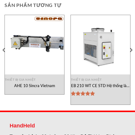
SẢN PHẨM TƯƠNG TỰ
THIẾT BỊ GIA NHIỆT
THIẾT BỊ GIA NHIỆT
AHE 10 Sincra Vietnam
EB 210 WT CE STD Hệ thống làm
2 XX SP 4A XX I 4A XX AA XX XX
mát Pfannenberg Vietnam
Được xếp
hạng
5.00
5 sao
HandHeld