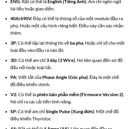
ENG:
Rất có thể là
English (Tiếng Anh)
. Ám chỉ ngôn ngữ
tài liệu hoặc giao diện.
40A/690V:
Đây có thể là thông số của một module đầu ra
phụ. Hoặc một cấu hình riêng biệt. Điều này cần xác nhận
thêm.
3P:
Có thể lặp lại thông tin về
ba pha
. Hoặc chỉ số cho một
loại đầu vào/đầu ra nào đó.
3D:
Có thể ám chỉ
3 dây (3 Wire)
. Nó liên quan đến sơ đồ
đấu nối hoặc loại tải.
PA:
Viết tắt của
Phase Angle (Góc pha)
. Đây là một chế
độ điều khiển chính.
V2:
Có thể là
phiên bản phần mềm (Firmware Version 2)
.
Nó chỉ ra các cải tiến tính năng.
SP:
Có thể ám chỉ
Single Pulse (Xung đơn)
. Một chế độ
điều khiển Thyristor.
4A:
Rất có thể là
4 Ampe (4A)
. Liên quan đến đầu ra