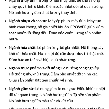
Ngành thủy tinh:
Trong lò nấu thủy tinh. Bể chứa nóng
chảy, quy trình ủ kính. Kiểm soát nhiệt độ rất quan trọng.
Nó ảnh hưởng đến chất lượng thủy tinh.
Ngành nhựa và cao su:
Máy ép phun, máy đùn. Máy tạo
hình chân không, bộ gia nhiệt khuôn. EPOWER giúp kiểm
soát nhiệt độ đồng đều. Đảm bảo chất lượng sản phẩm
nhựa.
Ngành hóa chất:
Lò phản ứng, bể gia nhiệt. Hệ thống sấy
khô các hóa chất. Nơi nhiệt độ cần được duy trì chặt chẽ.
Đảm bảo an toàn và hiệu quả phản ứng.
Ngành thực phẩm và đồ uống:
Lò nướng công nghiệp.
Hệ thống sấy, khử trùng. Đảm bảo nhiệt độ chính xác.
Giúp sản phẩm đạt tiêu chuẩn vệ sinh.
Ngành gốm sứ:
Lò nung gốm, lò nung sứ. Điều khiển nhiệt
độ rất quan trọng. Nó ảnh hưởng đến độ bền sản phẩm.
Nó ảnh hưởng đến màu sắc và kết cấu.
Sấy công nghiệp:
Các hệ thống sấy hồng ngoại. Hệ thống