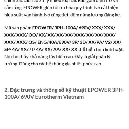
chính xác cao. Nó xử lý nhiều loại tải. Bao gồm điện trở và
cảm ứng. EPOWER giúp tối ưu hóa quy trình. Nó cải thiện
hiệu suất vận hành. Nó cũng tiết kiệm năng lượng đáng kể.
Mã sản phẩm
EPOWER/ 3PH-100A/ 690V/ XXX/ XXX/
XXX/ XXX/ OO/ XX/ XX/ XX/ XX/ XXX/ XX/ XX/ XXX/
XXX/ XXX/ QS/ ENG/40A/690V/ 3P/ 3D/ XX/PA/ V2/ XX/
SP/ 4A/ XX/ / I/ 4A/ XX/ AA/ XX/ XX
thể hiện tính linh hoạt.
Nó cho thấy khả năng tùy biến cao. Đây là giải pháp lý
tưởng. Dùng cho các hệ thống gia nhiệt phức tạp.
2. Đặc trưng và thông số kỹ thuật EPOWER 3PH-
100A/ 690V Eurotherm Vietnam