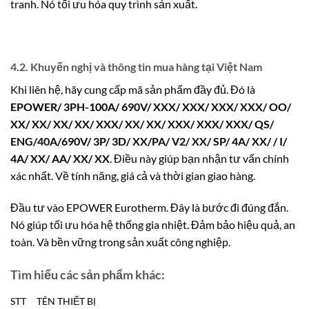
tranh. Nó tối ưu hóa quy trình sản xuất.
4.2. Khuyến nghị và thông tin mua hàng tại Việt Nam
Khi liên hệ, hãy cung cấp mã sản phẩm đầy đủ. Đó là
EPOWER/ 3PH-100A/ 690V/ XXX/ XXX/ XXX/ XXX/ OO/
XX/ XX/ XX/ XX/ XXX/ XX/ XX/ XXX/ XXX/ XXX/ QS/
ENG/40A/690V/ 3P/ 3D/ XX/PA/ V2/ XX/ SP/ 4A/ XX/ / I/
4A/ XX/ AA/ XX/ XX
. Điều này giúp bạn nhận tư vấn chính
xác nhất. Về tính năng, giá cả và thời gian giao hàng.
Đầu tư vào EPOWER Eurotherm. Đây là bước đi đúng đắn.
Nó giúp tối ưu hóa hệ thống gia nhiệt. Đảm bảo hiệu quả, an
toàn. Và bền vững trong sản xuất công nghiệp.
Tìm hiểu các sản phẩm khác:
STT
TÊN THIẾT BỊ