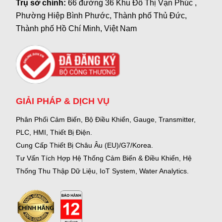
Trụ sở chính:
66 đường 36 Khu Đô Thị Vạn Phúc ,
Phường Hiệp Bình Phước, Thành phố Thủ Đức,
Thành phố Hồ Chí Minh, Việt Nam
GIẢI PHÁP & DỊCH VỤ
Phân Phối Cảm Biến, Bộ Điều Khiển, Gauge,
Transmitter,
PLC, HMI, Thiết Bị Điện.
Cung Cấp Thiết Bị Châu Âu (EU)/G7/Korea.
Tư Vấn Tích Hợp Hệ Thống Cảm Biến & Điều Khiển, Hệ
Thống Thu Thập Dữ Liệu, IoT System, Water Analytics.