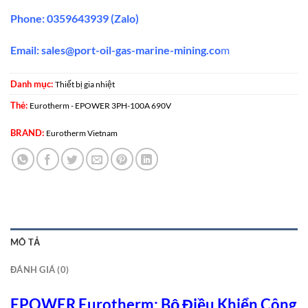
Phone: 0359643939 (Zalo)
Email:
sales@port-oil-gas-marine-mining.co
m
Danh mục:
Thiết bị gia nhiệt
Thẻ:
Eurotherm - EPOWER 3PH-100A 690V
BRAND:
Eurotherm Vietnam
MÔ TẢ
ĐÁNH GIÁ (0)
EPOWER Eurotherm: Bộ Điều Khiển Công