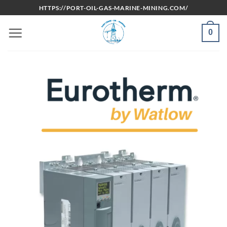
Bỏ
HTTPS://PORT-OIL-GAS-MARINE-MINING.COM/
qua
nội
0
dung